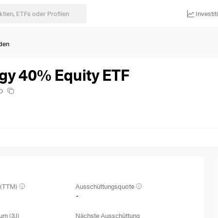
Investi
den
gy 40% Equity ETF
D
 (TTM)
Ausschüttungsquote
-
um (3J)
Nächste Ausschüttung