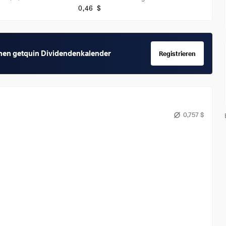
0,46 $
chen getquin Dividendenkalender
Registrieren
0,757 $