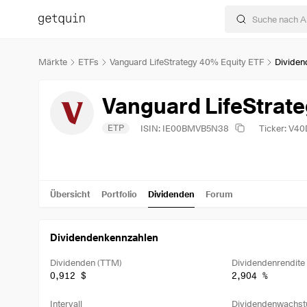
Märkte
ETFs
Vanguard LifeStrategy 40% Equity ETF
Dividen
Vanguard LifeStrate
ETP
ISIN: IE00BMVB5N38
Ticker: V40
Übersicht
Portfolio
Dividenden
Forum
Dividendenkennzahlen
Dividenden (TTM)
Dividendenrendite
0,912 $
2,904 %
Intervall
Dividendenwachst