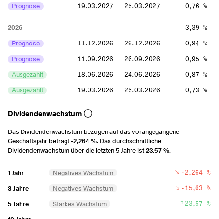
Prognose
19.03.2027
25.03.2027
0,76 %
2026
3,39 %
Prognose
11.12.2026
29.12.2026
0,84 %
Prognose
11.09.2026
26.09.2026
0,95 %
Ausgezahlt
18.06.2026
24.06.2026
0,87 %
Ausgezahlt
19.03.2026
25.03.2026
0,73 %
2025
3,3 %
Dividendenwachstum
Ausgezahlt
11.12.2025
29.12.2025
0,76 %
Das Dividendenwachstum bezogen auf das vorangegangene
Geschäftsjahr beträgt
-2,264 %
. Das durchschnittliche
Ausgezahlt
11.09.2025
26.09.2025
0,86 %
Dividendenwachstum über die letzten 5 Jahre ist
23,57 %
.
Ausgezahlt
12.06.2025
27.06.2025
0,96 %
-2,264 %
1 Jahr
Negatives Wachstum
Ausgezahlt
13.03.2025
28.03.2025
0,72 %
-15,63 %
3 Jahre
Negatives Wachstum
2024
3,85 %
23,57 %
5 Jahre
Starkes Wachstum
Ausgezahlt
12.12.2024
27.12.2024
0,48 %
-
10 Jahre