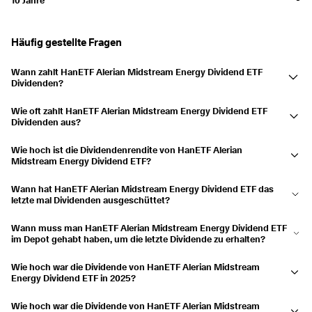
Ausgezahlt
12.09.2024
27.09.2024
1,06 %
Ausgezahlt
13.06.2024
28.06.2024
1,13 %
Häufig gestellte Fragen
Ausgezahlt
14.03.2024
29.03.2024
1,17 %
Wann zahlt HanETF Alerian Midstream Energy Dividend ETF
Dividenden?
2023
6,68 %
HanETF Alerian Midstream Energy Dividend ETF zahlt im März, Juni,
Ausgezahlt
14.12.2023
29.12.2023
1,45 %
Wie oft zahlt HanETF Alerian Midstream Energy Dividend ETF
September und Dezember Dividenden aus.
Dividenden aus?
Ausgezahlt
14.09.2023
29.09.2023
2,1 %
Auf vierteljährlicher Basis.
Wie hoch ist die Dividendenrendite von HanETF Alerian
Ausgezahlt
15.06.2023
30.06.2023
1,53 %
Midstream Energy Dividend ETF?
Die Dividendenrendite beträgt derzeit 2,91 % und die Ausschüttungen
Ausgezahlt
09.03.2023
24.03.2023
1,6 %
Wann hat HanETF Alerian Midstream Energy Dividend ETF das
sind in den letzten 3 Jahren um 15,63 % gesunken.
letzte mal Dividenden ausgeschüttet?
2022
7,64 %
Die letzte Ausschüttung erfolgte am 24.06.2026.
Wann muss man HanETF Alerian Midstream Energy Dividend ETF
Ausgezahlt
15.12.2022
30.12.2022
1,56 %
im Depot gehabt haben, um die letzte Dividende zu erhalten?
Ausgezahlt
15.09.2022
30.09.2022
1,55 %
Hätte man HanETF Alerian Midstream Energy Dividend ETF am
Wie hoch war die Dividende von HanETF Alerian Midstream
18.06.2026 im Depot gehabt, hätte man die Ausschüttung erhalten.
Ausgezahlt
16.06.2022
01.07.2022
1,63 %
Energy Dividend ETF in 2025?
HanETF Alerian Midstream Energy Dividend ETF schüttete eine
Ausgezahlt
17.03.2022
01.04.2022
1,48 %
Wie hoch war die Dividende von HanETF Alerian Midstream
Dividende von 0,548 $ in 2025 aus.