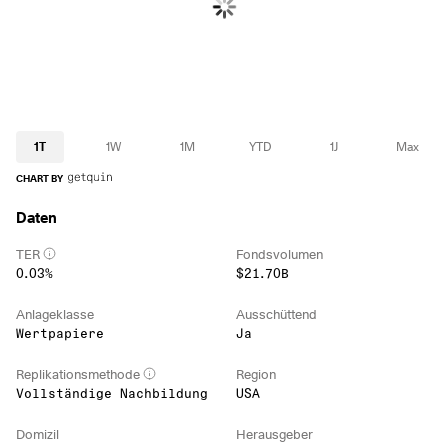
1T
1W
1M
YTD
1J
Max
CHART BY
Daten
TER
Fondsvolumen
0.03%
$21.70B
Anlageklasse
Ausschüttend
Wertpapiere
Ja
Replikationsmethode
Region
Vollständige Nachbildung
USA
Domizil
Herausgeber