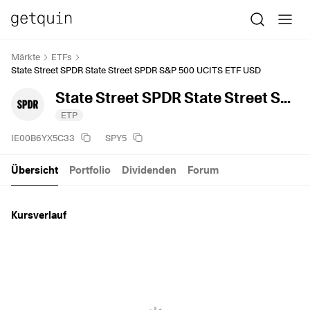
Märkte
ETFs
State Street SPDR State Street SPDR S&P 500 UCITS ETF USD
State Street SPDR State Street SPDR S&P 500 UCITS ETF USD
ETP
IE00B6YX5C33
SPY5
Übersicht
Portfolio
Dividenden
Forum
Kursverlauf