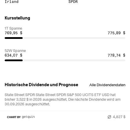
Irland
SPDR
Kursstellung
1T Spanne
769,95 $
775,89 $
52W Spanne
634,07 $
778,74 $
Historische Dividende und Prognose
Alle Dividendendaten
State Street SPDR State Street SPDR S&P 500 UCITS ETF USD hat
bisher 3,522 $ in 2026 ausgeschüttet.
Die nächste Dividende wird am
30.09.2026 ausgeschüttet.
4,827 $
CHART BY