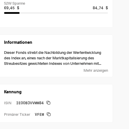
52W Spanne
69,45 $
84,74 $
Informationen
Dieser Fonds strebt die Nachbildung der Wertentwicklung
des Index an, eines nach der Marktkapitalisierung des
Streubesitzes gewichteten Indexes von Unternehmen mit
großer und mittlerer Marktkapitalisierung in mehreren
Mehr anzeigen
Schwellenländern in Europa, Asien, Afrika, Mittel- und
Südamerika und im Nahen Osten.
Kennung
IE00B3VVMM84
ISIN
VFEM
Primärer Ticker