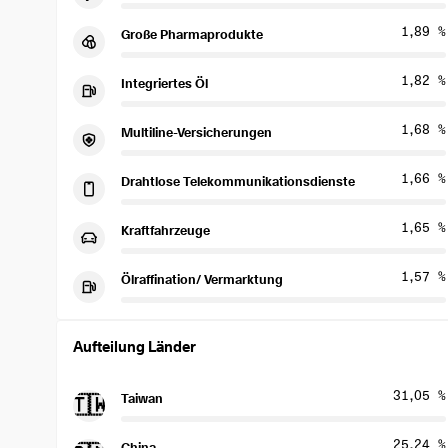
1,89 %
Große Pharmaprodukte
1,82 %
Integriertes Öl
1,68 %
Multiline-Versicherungen
1,66 %
Drahtlose Telekommunikationsdienste
1,65 %
Kraftfahrzeuge
1,57 %
Ölraffination/ Vermarktung
Aufteilung Länder
31,05 %
Taiwan
🇹🇼
25,24 %
China