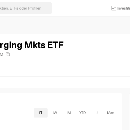
Investi
rging Mkts ETF
EM
1T
1W
1M
YTD
1J
Max