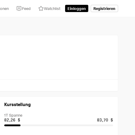
tionen
Feed
Watchlist
Einloggen
Registrieren
Kursstellung
1T Spanne
82,26 $
83,70 $