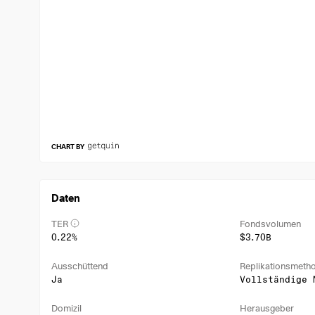
CHART BY
Daten
TER
Fondsvolumen
0.22%
$3.70B
Ausschüttend
Replikationsmeth
Ja
Vollständige 
Domizil
Herausgeber