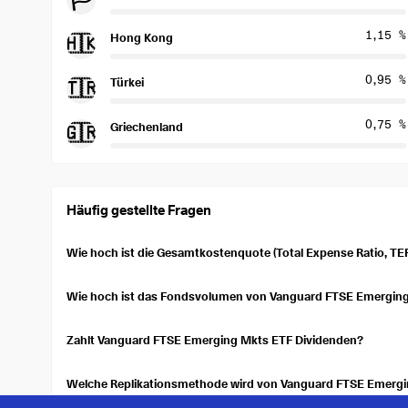
1,15 %
Hong Kong
🇭🇰
0,95 %
Türkei
🇹🇷
0,75 %
Griechenland
🇬🇷
Häufig gestellte Fragen
Wie hoch ist die Gesamtkostenquote (Total Expense Ratio, T
Die Gesamtkostenquote (Total Expense Ratio, TER) von Vanguard
jährlichen Gebühren dar, die der ETF-Anbieter zur Deckung der 
Wie hoch ist das Fondsvolumen von Vanguard FTSE Emergin
kann Ihre Anlagerenditen im Laufe der Zeit verbessern.
Vanguard FTSE Emerging Mkts ETF hat ein Fondsvolumen von 3,
(AUM) an und spiegelt die Größe und Liquidität des ETFs wider.
Zahlt Vanguard FTSE Emerging Mkts ETF Dividenden?
und engere Geld-Brief-Spannen.
Vanguard FTSE Emerging Mkts ETF ist ein ausschüttender ETF. Er 
01.07.2026, mit einem Betrag von 0,57 $.
Welche Replikationsmethode wird von Vanguard FTSE Emerg
Vanguard FTSE Emerging Mkts ETF verwendet eine physische Voll