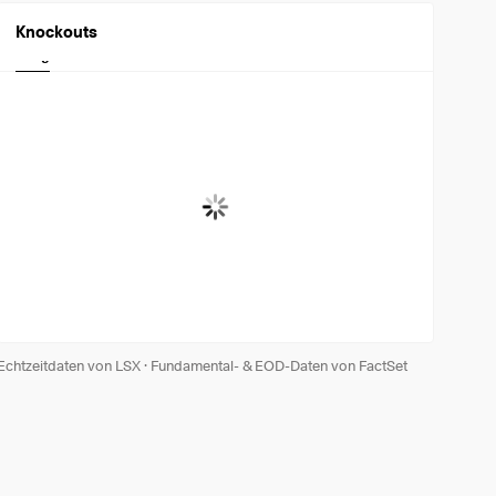
Knockouts
Long
Short
Echtzeitdaten von LSX
·
Fundamental- & EOD-Daten von FactSet