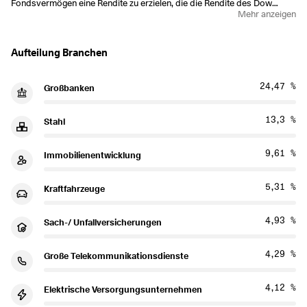
Fondsvermögen eine Rendite zu erzielen, die die Rendite des Dow
Mehr anzeigen
Jones Asia/Pacific Select Dividend 50 Index, des Referenzindex des
Fonds (Index), widerspiegelt.
Aufteilung Branchen
24,47 %
Großbanken
13,3 %
Stahl
9,61 %
Immobilienentwicklung
5,31 %
Kraftfahrzeuge
4,93 %
Sach-/ Unfallversicherungen
4,29 %
Große Telekommunikationsdienste
4,12 %
Elektrische Versorgungsunternehmen