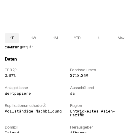
1T
1W
1M
YTD
1J
Max
CHART BY
Daten
TER
Fondsvolumen
0.67%
$718.35M
Anlageklasse
Ausschüttend
Wertpapiere
Ja
Replikationsmethode
Region
Vollständige Nachbildung
Entwickeltes Asien-
Pazifik
Domizil
Herausgeber
Irland
iShares