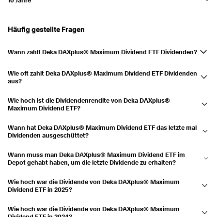
Ausgezahlt
10.10.2022
10.10.2022
0,48 %
Ausgezahlt
11.07.2022
11.07.2022
6,08 %
Häufig gestellte Fragen
Ausgezahlt
11.04.2022
11.04.2022
1,18 %
Wann zahlt Deka DAXplus® Maximum Dividend ETF Dividenden?
2021
3,56 %
Deka DAXplus® Maximum Dividend ETF zahlt im April und Juli
Ausgezahlt
11.10.2021
11.10.2021
0,21 %
Wie oft zahlt Deka DAXplus® Maximum Dividend ETF Dividenden
Dividenden aus.
aus?
Ausgezahlt
12.07.2021
12.07.2021
2,92 %
Alle sechs Monate.
Wie hoch ist die Dividendenrendite von Deka DAXplus®
Ausgezahlt
12.04.2021
12.04.2021
0,43 %
Maximum Dividend ETF?
Die Dividendenrendite beträgt derzeit 4,41 % und die Ausschüttungen
2020
3,22 %
Wann hat Deka DAXplus® Maximum Dividend ETF das letzte mal
sind in den letzten 3 Jahren um 6,96 % gesunken.
Dividenden ausgeschüttet?
Ausgezahlt
12.10.2020
12.10.2020
1,29 %
Die letzte Ausschüttung erfolgte am 10.07.2026.
Wann muss man Deka DAXplus® Maximum Dividend ETF im
Ausgezahlt
10.07.2020
10.07.2020
1,66 %
Depot gehabt haben, um die letzte Dividende zu erhalten?
Ausgezahlt
14.04.2020
14.04.2020
0,28 %
Hätte man Deka DAXplus® Maximum Dividend ETF am 10.07.2026 im
Wie hoch war die Dividende von Deka DAXplus® Maximum
Depot gehabt, hätte man die Ausschüttung erhalten.
Dividend ETF in 2025?
2019
6,72 %
Deka DAXplus® Maximum Dividend ETF schüttete eine Dividende von
Ausgezahlt
10.10.2019
10.10.2019
0,72 %
Wie hoch war die Dividende von Deka DAXplus® Maximum
3,334 $ in 2025 aus.
Dividend ETF in 2024?