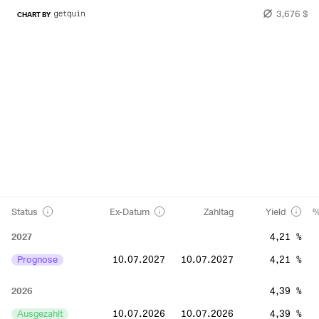
3,676 $
CHART BY
Status
Ex-Datum
Zahltag
Yield
%
2027
4,21 %
Prognose
10.07.2027
10.07.2027
4,21 %
2026
4,39 %
Ausgezahlt
10.07.2026
10.07.2026
4,39 %