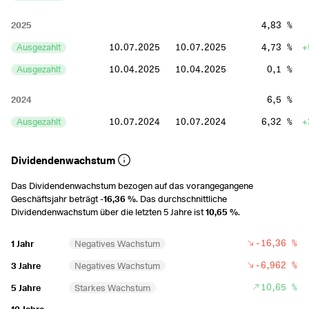
2025
4,83 %
Ausgezahlt
10.07.2025
10.07.2025
4,73 %
+
Ausgezahlt
10.04.2025
10.04.2025
0,1 %
2024
6,5 %
Ausgezahlt
10.07.2024
10.07.2024
6,32 %
+
Ausgezahlt
10.04.2024
10.04.2024
0,19 %
Dividendenwachstum
2023
6,29 %
Das Dividendenwachstum bezogen auf das vorangegangene
Ausgezahlt
10.10.2023
10.10.2023
0,41 %
Geschäftsjahr beträgt
-16,36 %
. Das durchschnittliche
Dividendenwachstum über die letzten 5 Jahre ist
10,65 %
.
Ausgezahlt
10.07.2023
10.07.2023
5,15 %
Ausgezahlt
11.04.2023
11.04.2023
0,72 %
+
-16,36 %
1 Jahr
Negatives Wachstum
Ausgezahlt
10.01.2023
10.01.2023
0,02 %
-6,962 %
3 Jahre
Negatives Wachstum
10,65 %
5 Jahre
Starkes Wachstum
2022
7,74 %
-
10 Jahre