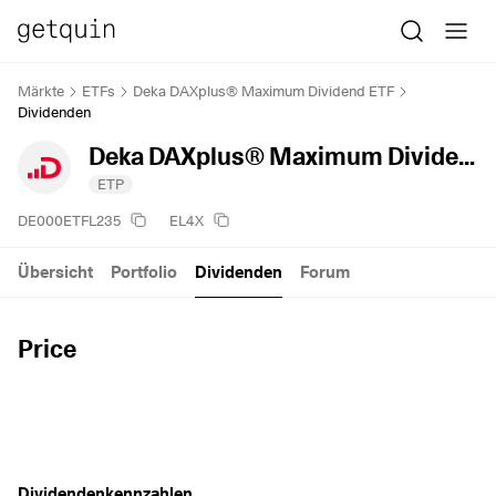
Märkte
ETFs
Deka DAXplus® Maximum Dividend ETF
Dividenden
Deka DAXplus® Maximum Dividend ETF
ETP
DE000ETFL235
EL4X
Übersicht
Portfolio
Dividenden
Forum
Price
Dividendenkennzahlen