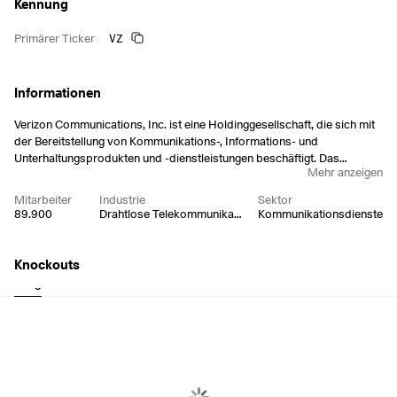
Kennung
VZ
Primärer Ticker
Informationen
Verizon Communications, Inc. ist eine Holdinggesellschaft, die sich mit
der Bereitstellung von Kommunikations-, Informations- und
Unterhaltungsprodukten und -dienstleistungen beschäftigt. Das
Mehr anzeigen
Unternehmen ist in den Segmenten Consumer und Business tätig. Das
Privatkundensegment bietet kundenorientierte drahtlose und
Mitarbeiter
Industrie
Sektor
drahtgebundene Kommunikationsdienste und -produkte an. Das
89.900
Drahtlose Telekommunikationsdienste
Kommunikationsdienste
Geschäftssegment bietet drahtlose und drahtgebundene
Kommunikationsdienste und -produkte an, darunter FWA-Breitband-,
Daten-, Video- und Konferenzdienste, Netzwerklösungen für
Knockouts
Unternehmen, Sicherheits- und verwaltete Netzwerkdienste,
Long
Short
Sprachdienste für Orts- und Ferngespräche sowie Netzwerkzugang zur
Bereitstellung verschiedener IoT-Dienste und -Produkte. Das
Unternehmen wurde 1983 gegründet und hat seinen Hauptsitz in New
York, NY.