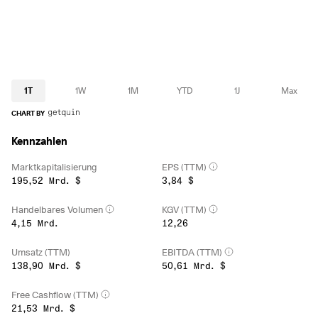
1T
1W
1M
YTD
1J
Max
CHART BY
Kennzahlen
Marktkapitalisierung
EPS (TTM)
195,52 Mrd. $
3,84 $
Handelbares Volumen
KGV (TTM)
4,15 Mrd.
12,26
Umsatz (TTM)
EBITDA (TTM)
138,90 Mrd. $
50,61 Mrd. $
Free Cashflow (TTM)
21,53 Mrd. $