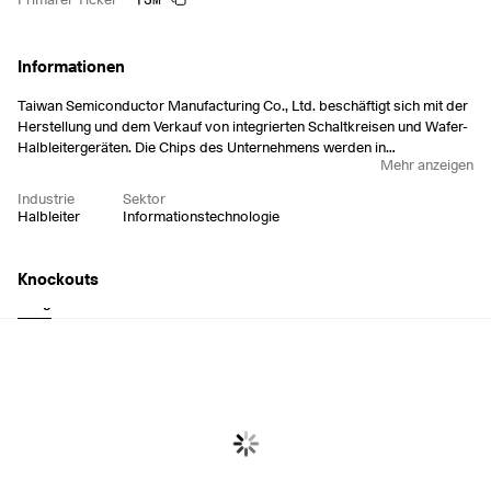
Informationen
Taiwan Semiconductor Manufacturing Co., Ltd. beschäftigt sich mit der
Herstellung und dem Verkauf von integrierten Schaltkreisen und Wafer-
Halbleitergeräten. Die Chips des Unternehmens werden in
Mehr anzeigen
Personalcomputern und Peripheriegeräten, Informationsanwendungen,
drahtgebundenen und drahtlosen Kommunikationssystemen,
Industrie
Sektor
Automobil- und Industrieausrüstungen sowie Unterhaltungselektronik
Halbleiter
Informationstechnologie
wie digitalen Video-Compact-Disc-Playern, Digitalfernsehen,
Spielkonsolen und Digitalkameras eingesetzt. Das Unternehmen wurde
am 21. Februar 1987 von Chung Mou Chang gegründet und hat seinen
Knockouts
Hauptsitz in Hsinchu, Taiwan.
Long
Short