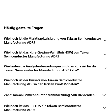
Häufig gestellte Fragen
Wie hoch ist die Marktkapitalisierung von Taiwan Semiconductor
Manufacturing ADR?
Die Marktkapitalisierung von Taiwan Semiconductor Manufacturing
Wie hoch ist das Kurs-Gewinn-Verhältnis (KGV) von Taiwan
ADR ist 2,14 Bio. $. Die Marktkapitalisierung ist ein Maß für den
Semiconductor Manufacturing ADR?
gesamten Marktwert eines öffentlich gehandelten Unternehmens. Sie
Das Kurs-Gewinn-Verhältnis (KGV) (TTM) für Taiwan Semiconductor
wird durch Multiplikation des aktuellen Aktienkurses mit der
Wie lauten die Analystenbewertungen und das Kursziel für die
Manufacturing ADR ist 29,81. Anhand dieses Verhältnisses können
Taiwan Semiconductor Manufacturing ADR Aktie?
Gesamtzahl der ausstehenden Aktien berechnet.
Anleger beurteilen, ob eine Aktie im Vergleich zu ihren Gewinnen über-
Currently, 45 analysts cover Taiwan Semiconductor Manufacturing
oder unterbewertet ist.
Wie hoch ist der Umsatz von Taiwan Semiconductor
ADR's stock, with a consensus target price of 16,68 $. Analyst ratings
Manufacturing ADR in den letzten zwölf Monaten?
provide insights into the stock's expected performance.
In den letzten zwölf Monaten verzeichnete Taiwan Semiconductor
Manufacturing ADR einen Umsatz von 4,43 Mrd. $.
Zahlt Taiwan Semiconductor Manufacturing ADR Dividenden?
Ja, Taiwan Semiconductor Manufacturing ADR zahlt eine Dividende. Die
Wie hoch ist das EBITDA für Taiwan Semiconductor
nächste Zahlung ist für 08.10.2026 geplant, mit einem erwarteten Betrag
Manufacturing ADR?