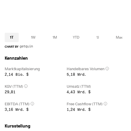
1T
1W
1M
YTD
1J
Max
CHART BY
Kennzahlen
Marktkapitalisierung
Handelbares Volumen
2,14 Bio. $
5,18 Mrd.
KGV (TTM)
Umsatz (TTM)
29,81
4,43 Mrd. $
EBITDA (TTM)
Free Cashflow (TTM)
3,16 Mrd. $
1,24 Mrd. $
Kursstellung