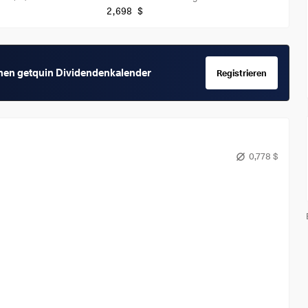
2,698 $
chen getquin Dividendenkalender
Registrieren
0,778 $