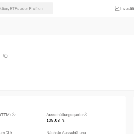
Investi
N
 (TTM)
Ausschüttungsquote
109,08 %
um (3J)
Nächste Ausschüttung