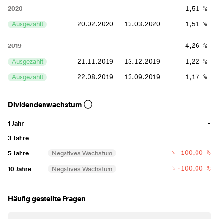
2020
1,51 %
Ausgezahlt
20.02.2020
13.03.2020
1,51 %
2019
4,26 %
Ausgezahlt
21.11.2019
13.12.2019
1,22 %
Ausgezahlt
22.08.2019
13.09.2019
1,17 %
Ausgezahlt
23.05.2019
14.06.2019
0,99 %
Dividendenwachstum
Ausgezahlt
21.02.2019
15.03.2019
0,89 %
-
1 Jahr
2018
3,2 %
-
3 Jahre
Ausgezahlt
22.11.2018
14.12.2018
0,9 %
-100,00 %
5 Jahre
Negatives Wachstum
Ausgezahlt
23.08.2018
14.09.2018
0,84 %
-100,00 %
10 Jahre
Negatives Wachstum
Ausgezahlt
24.05.2018
15.06.2018
0,78 %
Ausgezahlt
22.02.2018
16.03.2018
0,69 %
Häufig gestellte Fragen
2017
2,55 %