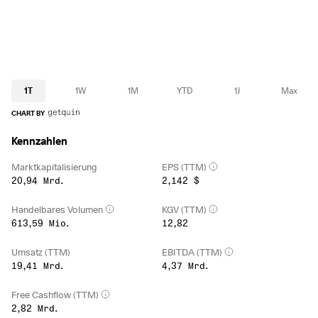
1T
1W
1M
YTD
1J
Max
CHART BY
Kennzahlen
Marktkapitalisierung
EPS (TTM)
20,94 Mrd.
2,142 $
Handelbares Volumen
KGV (TTM)
613,59 Mio.
12,82
Umsatz (TTM)
EBITDA (TTM)
19,41 Mrd.
4,37 Mrd.
Free Cashflow (TTM)
2,82 Mrd.