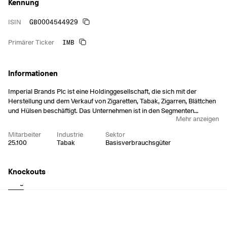
Kennung
GB0004544929
ISIN
IMB
Primärer Ticker
Informationen
Imperial Brands Plc ist eine Holdinggesellschaft, die sich mit der
Herstellung und dem Verkauf von Zigaretten, Tabak, Zigarren, Blättchen
und Hülsen beschäftigt. Das Unternehmen ist in den Segmenten
Mehr anzeigen
Tobacco und Next Generation Product (NGP) tätig. Das Unternehmen
wurde 1636 gegründet und hat seinen Hauptsitz in Bristol, Vereinigtes
Mitarbeiter
Industrie
Sektor
Königreich.
25.100
Tabak
Basisverbrauchsgüter
Knockouts
Long
Short