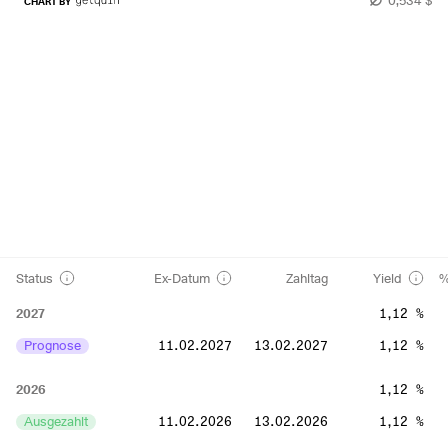
CHART BY
Status
Ex-Datum
Zahltag
Yield
%
2027
1,12 %
Prognose
11.02.2027
13.02.2027
1,12 %
2026
1,12 %
Ausgezahlt
11.02.2026
13.02.2026
1,12 %