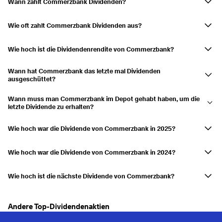
Wann zahlt Commerzbank Dividenden?
Commerzbank zahlt im Mai Dividenden aus.
Wie oft zahlt Commerzbank Dividenden aus?
Jährlich
Wie hoch ist die Dividendenrendite von Commerzbank?
Die Dividendenrendite beträgt derzeit 2,83 %
Wann hat Commerzbank das letzte mal Dividenden
ausgeschüttet?
Die letzte Ausschüttung erfolgte am 25.05.2026.
Wann muss man Commerzbank im Depot gehabt haben, um die
letzte Dividende zu erhalten?
Hätte man Commerzbank am 21.05.2026 im Depot gehabt, hätte man
die Ausschüttung erhalten.
Wie hoch war die Dividende von Commerzbank in 2025?
Commerzbank schüttete eine Dividende von 0,733 $ in 2025 aus.
Wie hoch war die Dividende von Commerzbank in 2024?
Commerzbank schüttete eine Dividende von 0,377 $ in 2024 aus.
Wie hoch ist die nächste Dividende von Commerzbank?
Commerzbank hat noch keine nächste Dividendenausschüttung
angekündigt.
Andere Top-Dividendenaktien