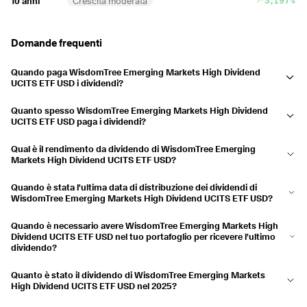
10 anni
Crescita moderata
Pagato
03.10.2024
18.10.2024
2,11%
Pagato
05.07.2024
19.07.2024
2,09%
Domande frequenti
Pagato
04.01.2024
18.01.2024
3,27%
Quando paga WisdomTree Emerging Markets High Dividend
2023
7,9%
UCITS ETF USD i dividendi?
WisdomTree Emerging Markets High Dividend UCITS ETF USDI
Pagato
06.07.2023
20.07.2023
2,31%
Quanto spesso WisdomTree Emerging Markets High Dividend
dividendi della società sono pagati in gennaio, aprile, luglio e ottobre.
Pagato
05.01.2023
18.01.2023
5,59%
UCITS ETF USD paga i dividendi?
Su base trimestrale.
Qual è il rendimento da dividendo di WisdomTree Emerging
2022
6,88%
Markets High Dividend UCITS ETF USD?
Pagato
07.07.2022
21.07.2022
3,52%
Il rendimento da dividendo è attualmente 3,63% e le distribuzioni sono
Quando è stata l'ultima data di distribuzione dei dividendi di
diminuite di 9,23% negli ultimi 3 anni.
Pagato
06.01.2022
19.01.2022
3,36%
WisdomTree Emerging Markets High Dividend UCITS ETF USD?
L'ultimo pagamento è stato effettuato il 17.07.2026.
2021
4,43%
Quando è necessario avere WisdomTree Emerging Markets High
Dividend UCITS ETF USD nel tuo portafoglio per ricevere l'ultimo
Pagato
01.07.2021
16.07.2021
1,71%
dividendo?
Se hai WisdomTree Emerging Markets High Dividend UCITS ETF USD
Pagato
04.01.2021
19.01.2021
2,72%
Quanto è stato il dividendo di WisdomTree Emerging Markets
nel tuo conto titoli il 02.07.2026, riceverai la distribuzione.
High Dividend UCITS ETF USD nel 2025?
2020
4,38%
WisdomTree Emerging Markets High Dividend UCITS ETF USD ha