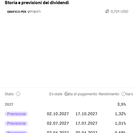
Storia e previsioni dei dividendi
0,701 USD
GRAFICO PER
Stato
Ex-date
Data di pagamento
Rendimento
Vari
2027
3,5%
Previsione
02.10.2027
17.10.2027
1,32%
Previsione
02.07.2027
17.07.2027
1,01%
Previsione
02.04.2027
20.04.2027
0,58%