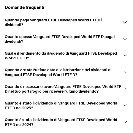
Domande frequenti
Pagato
13.06.2024
26.06.2024
0,6%
Pagato
14.03.2024
27.03.2024
0,32%
Quando paga Vanguard FTSE Developed World ETF D i
dividendi?
Vanguard FTSE Developed World ETF DI dividendi della società sono
2023
1,95%
Quanto spesso Vanguard FTSE Developed World ETF D paga i
pagati in aprile, luglio, ottobre e dicembre.
Pagato
14.12.2023
27.12.2023
0,4%
dividendi?
Su base trimestrale.
Pagato
14.09.2023
27.09.2023
0,39%
Qual è il rendimento da dividendo di Vanguard FTSE Developed
World ETF D?
Pagato
15.06.2023
28.06.2023
0,72%
Il rendimento da dividendo è attualmente 1,23% e i dividendi sono
Pagato
16.03.2023
29.03.2023
0,43%
Quando è stata l'ultima data di distribuzione dei dividendi di
cresciuti del 5,25% negli ultimi 3 anni.
Vanguard FTSE Developed World ETF D?
L'ultimo pagamento è stato effettuato il 01.07.2026.
2022
1,99%
Quando è necessario avere Vanguard FTSE Developed World ETF
D nel tuo portafoglio per ricevere l'ultimo dividendo?
Pagato
15.12.2022
28.12.2022
0,4%
Se hai Vanguard FTSE Developed World ETF D nel tuo conto titoli il
Pagato
15.09.2022
28.09.2022
0,41%
Quanto è stato il dividendo di Vanguard FTSE Developed World
18.06.2026, riceverai la distribuzione.
ETF D nel 2025?
Pagato
16.06.2022
29.06.2022
0,87%
Vanguard FTSE Developed World ETF D ha distribuito un dividendo di
Quanto è stato il dividendo di Vanguard FTSE Developed World
Pagato
17.03.2022
30.03.2022
0,31%
1,765 USD in 2025.
ETF D nel 2024?
Vanguard FTSE Developed World ETF D ha distribuito un dividendo di