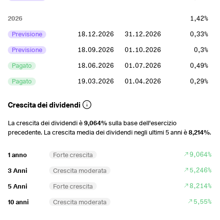
2026
1,42%
Previsione
18.12.2026
31.12.2026
0,33%
Previsione
18.09.2026
01.10.2026
0,3%
Pagato
18.06.2026
01.07.2026
0,49%
Pagato
19.03.2026
01.04.2026
0,29%
2025
1,52%
Crescita dei dividendi
Pagato
18.12.2025
31.12.2025
0,31%
La crescita dei dividendi è
9,064%
sulla base dell'esercizio
precedente. La crescita media dei dividendi negli ultimi 5 anni è
8,214%
.
Pagato
18.09.2025
01.10.2025
0,28%
Pagato
19.06.2025
02.07.2025
0,59%
9,064%
1 anno
Forte crescita
Pagato
20.03.2025
02.04.2025
0,34%
5,246%
3 Anni
Crescita moderata
8,214%
5 Anni
Forte crescita
2024
1,56%
5,55%
10 anni
Crescita moderata
Pagato
12.12.2024
27.12.2024
0,33%
Pagato
12.09.2024
25.09.2024
0,31%