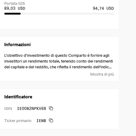
Portata 52S
89,03 USD
94,74 USD
Informazioni
L'obiettivo d'investimento di questo Comparto è fornire agli
investitori un rendimento totale, tenendo conto dei rendimenti
del capitale e del reddito, che rifletta il rendimento dell'indice
J.P. Morgan EMBI Global Core.
Mostra di più
Identificatore
IE00B2NPKV68
ISIN
IEMB
Ticker primario