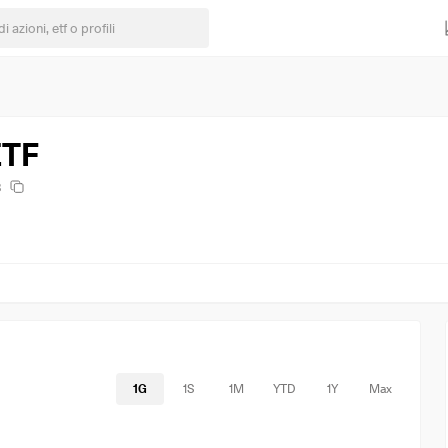
ETF
B
1G
1S
1M
YTD
1Y
Max