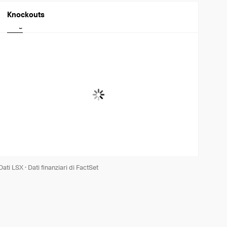
Knockouts
Long
Short
Dati LSX
·
Dati finanziari di FactSet