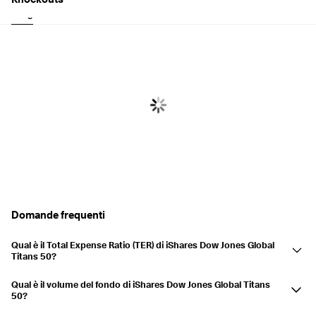
Long
Short
Domande frequenti
Qual è il Total Expense Ratio (TER) di iShares Dow Jones Global
Titans 50?
Il Total Expense Ratio (TER) di iShares Dow Jones Global Titans 50 è
Qual è il volume del fondo di iShares Dow Jones Global Titans
pari a 0,53%. Il TER rappresenta le commissioni annuali applicate dal
50?
fornitore dell'ETF, che coprono i costi di gestione e le spese operative.
iShares Dow Jones Global Titans 50 ha un volume del fondo di