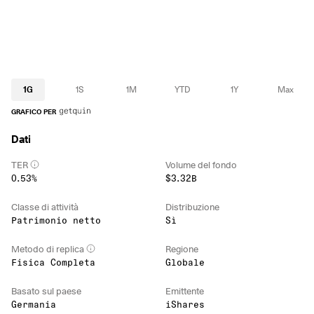
1G
1S
1M
YTD
1Y
Max
GRAFICO PER
Dati
TER
Volume del fondo
0.53%
$3.32B
Classe di attività
Distribuzione
Patrimonio netto
Sì
Metodo di replica
Regione
Fisica Completa
Globale
Basato sul paese
Emittente
Germania
iShares