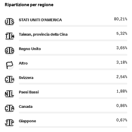
Ripartizione per regione
80,21%
STATI UNITI D'AMERICA
🇺🇸
5,32%
Taiwan, provincia della Cina
🇹🇼
3,65%
Regno Unito
🇬🇧
3,18%
Altro
🏳️
2,54%
Svizzera
🇨🇭
1,88%
Paesi Bassi
🇳🇱
0,86%
Canada
🇨🇦
0,67%
Giappone
🇯🇵