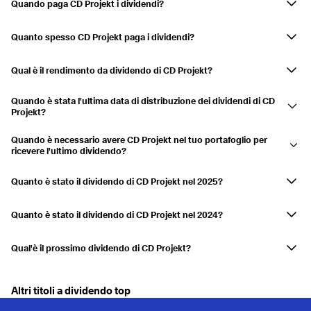
Quando paga CD Projekt i dividendi?
CD ProjektI dividendi della società sono pagati in luglio.
Quanto spesso CD Projekt paga i dividendi?
Annualmente
Qual è il rendimento da dividendo di CD Projekt?
Il rendimento da dividendo è attualmente 0,00%
Quando è stata l'ultima data di distribuzione dei dividendi di CD
Projekt?
L'ultimo pagamento è stato effettuato il 09.07.2025.
Quando è necessario avere CD Projekt nel tuo portafoglio per
ricevere l'ultimo dividendo?
Se hai CD Projekt nel tuo conto titoli il 27.06.2025, riceverai la
distribuzione.
Quanto è stato il dividendo di CD Projekt nel 2025?
CD Projekt ha distribuito un dividendo di 0,276 USD in 2025.
Quanto è stato il dividendo di CD Projekt nel 2024?
CD Projekt ha distribuito un dividendo di 0,248 USD in 2024.
Qual'è il prossimo dividendo di CD Projekt?
CD Projekt non ha ancora annunciato il prossimo pagamento di
dividendi.
Altri titoli a dividendo top