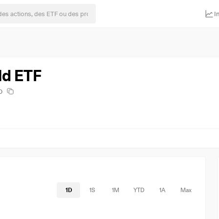
I
ld ETF
D
1D
1S
1M
YTD
1A
Max