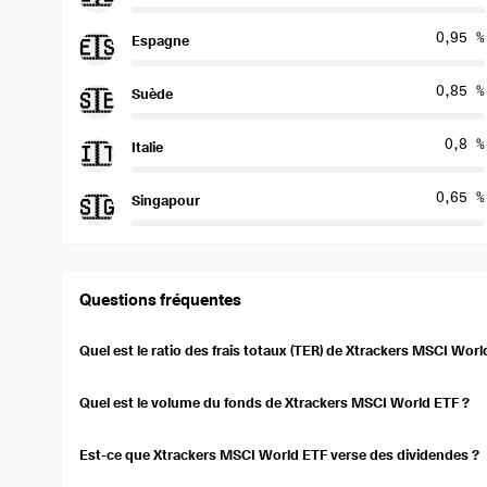
0,95 %
Espagne
🇪🇸
0,85 %
Suède
🇸🇪
0,8 %
Italie
🇮🇹
0,65 %
Singapour
🇸🇬
Questions fréquentes
Quel est le ratio des frais totaux (TER) de Xtrackers MSCI Worl
Le ratio des frais totaux (TER) de Xtrackers MSCI World ETF est 
fournisseur de l'ETF, couvrant les coûts de gestion et les dépen
Quel est le volume du fonds de Xtrackers MSCI World ETF ?
votre investissement au fil du temps.
Xtrackers MSCI World ETF a un volume de fonds de 23,62 Md $US
et reflète la taille et la liquidité de l'ETF. Les volumes de fonds 
Est-ce que Xtrackers MSCI World ETF verse des dividendes ?
écarts plus serrés entre les cours acheteur et vendeur.
Xtrackers MSCI World ETF est un ETF de capitalisation. Il réinves