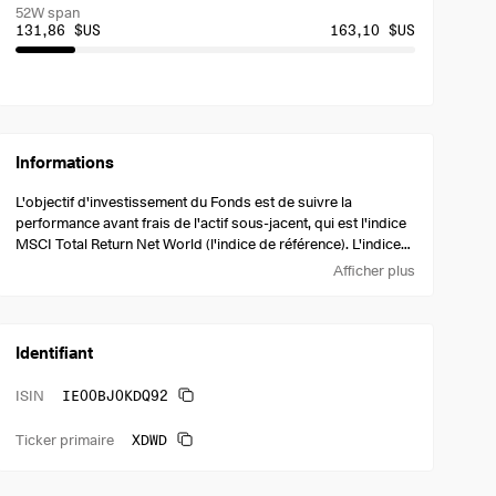
52W span
131,86 $US
163,10 $US
Informations
L'objectif d'investissement du Fonds est de suivre la
performance avant frais de l'actif sous-jacent, qui est l'indice
MSCI Total Return Net World (l'indice de référence). L'indice
de référence est conçu pour refléter la performance des
Afficher plus
actions de certaines sociétés dans divers pays développés.
Identifiant
IE00BJ0KDQ92
ISIN
XDWD
Ticker primaire