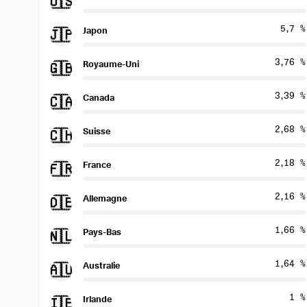
🇺🇸
5,7 %
Japon
🇯🇵
3,76 %
Royaume-Uni
🇬🇧
3,39 %
Canada
🇨🇦
2,68 %
Suisse
🇨🇭
2,18 %
France
🇫🇷
2,16 %
Allemagne
🇩🇪
1,66 %
Pays-Bas
🇳🇱
1,64 %
Australie
🇦🇺
1 %
Irlande
🇮🇪