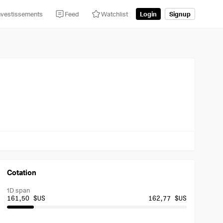
nvestissements
Feed
Watchlist
Login
Signup
Cotation
1D span
161,50 $US
162,77 $US