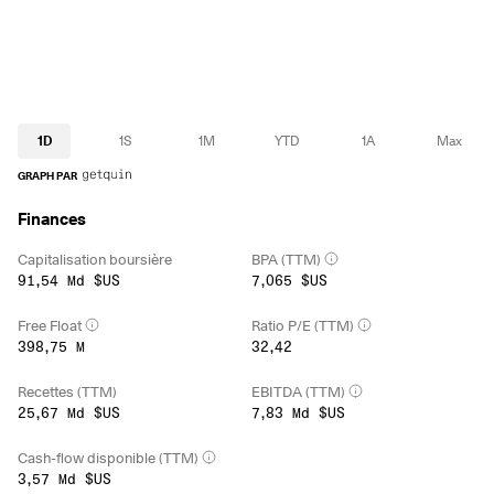
1D
1S
1M
YTD
1A
Max
GRAPH PAR
Finances
Capitalisation boursière
BPA (TTM)
91,54 Md $US
7,065 $US
Free Float
Ratio P/E (TTM)
398,75 M
32,42
Recettes (TTM)
EBITDA (TTM)
25,67 Md $US
7,83 Md $US
Cash-flow disponible (TTM)
3,57 Md $US