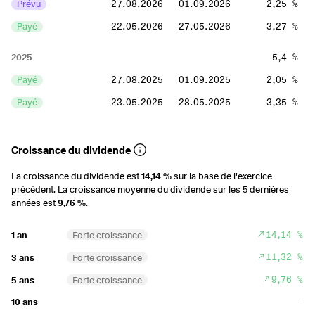
Prévu
27.08.2026
01.09.2026
2,25 %
Payé
22.05.2026
27.05.2026
3,27 %
2025
5,4 %
Payé
27.08.2025
01.09.2025
2,05 %
Payé
23.05.2025
28.05.2025
3,35 %
2024
6,41 %
Croissance du dividende
Payé
28.08.2024
03.09.2024
2,56 %
La croissance du dividende est
14,14 %
sur la base de l'exercice
Payé
31.05.2024
07.06.2024
3,85 %
précédent. La croissance moyenne du dividende sur les 5 dernières
années est
9,76 %
.
2023
6,97 %
Payé
06.09.2023
12.09.2023
2,68 %
14,14 %
1 an
Forte croissance
Payé
02.06.2023
08.06.2023
4,29 %
11,32 %
3 ans
Forte croissance
9,76 %
5 ans
Forte croissance
2022
6,1 %
-
10 ans
Payé
31.08.2022
05.09.2022
2,41 %