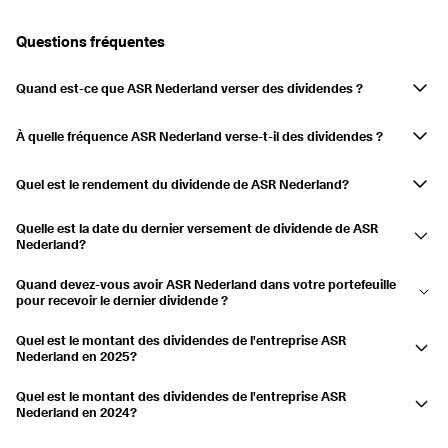
Payé
27.05.2022
01.06.2022
3,69 %
Questions fréquentes
2021
5,69 %
Quand est-ce que ASR Nederland verser des dividendes ?
Payé
30.08.2021
03.09.2021
2,11 %
Les dividendes de l'entreprise ASR Nederland sont versés le mai et
Payé
21.05.2021
26.05.2021
3,58 %
septembre.
À quelle fréquence ASR Nederland verse-t-il des dividendes ?
Tous les six mois.
2020
6,52 %
Quel est le rendement du dividende de ASR Nederland?
Payé
31.08.2020
04.09.2020
6,52 %
Le rendement du dividende est actuellement de 4,85 % et les
Quelle est la date du dernier versement de dividende de ASR
distributions ont augmenté de 11,32 % au cours des 3 dernières
Nederland?
2019
5,32 %
années.
Le dernier paiement a été effectué le 27.05.2026.
Payé
02.09.2019
06.09.2019
2,23 %
Quand devez-vous avoir ASR Nederland dans votre portefeuille
pour recevoir le dernier dividende ?
Payé
24.05.2019
29.05.2019
3,1 %
Si vous aviez ASR Nederland sur votre compte le 22.05.2026, vous
Quel est le montant des dividendes de l'entreprise ASR
avez reçu le dividende.
Nederland en 2025?
2018
6,16 %
ASR Nederland a versé un dividende de 3,696 $US en 2025.
Payé
03.09.2018
07.09.2018
1,61 %
Quel est le montant des dividendes de l'entreprise ASR
Nederland en 2024?
Payé
04.06.2018
07.06.2018
4,55 %
ASR Nederland a versé un dividende de 3,239 $US en 2024.