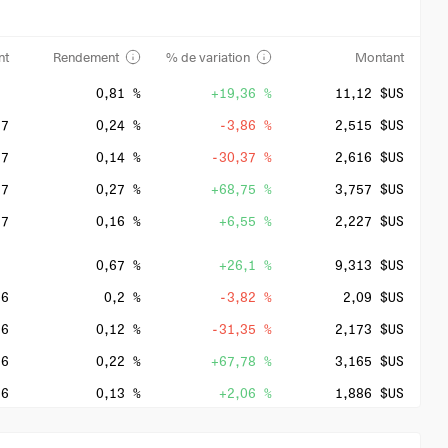
nt
Rendement
% de variation
Montant
0,81 %
+19,36 %
11,12 $US
27
0,24 %
-3,86 %
2,515 $US
27
0,14 %
-30,37 %
2,616 $US
27
0,27 %
+68,75 %
3,757 $US
27
0,16 %
+6,55 %
2,227 $US
0,67 %
+26,1 %
9,313 $US
26
0,2 %
-3,82 %
2,09 $US
26
0,12 %
-31,35 %
2,173 $US
26
0,22 %
+67,78 %
3,165 $US
26
0,13 %
+2,06 %
1,886 $US
0,97 %
+9,59 %
7,386 $US