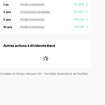
9,589 %
1 an
Forte croissance
3,507 %
3 ans
Croissance modérée
20,74 %
5 ans
Forte croissance
25,20 %
10 ans
Forte croissance
Autres actions à dividende élevé
Données en temps réel par LSX
·
Données financières de FactSet