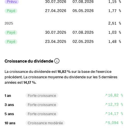
Prévu
30.07.2026
07.08.2026
1,15 %
Payé
27.04.2026
05.05.2026
1,77 %
2025
2,51 %
Payé
30.07.2025
07.08.2025
1,03 %
Payé
23.04.2025
02.05.2025
1,48 %
2024
1,98 %
Croissance du dividende
Payé
31.07.2024
08.08.2024
0,84 %
La croissance du dividende est
16,82 %
sur la base de l'exercice
Payé
29.04.2024
07.05.2024
1,14 %
précédent. La croissance moyenne du dividende sur les 5 dernières
années est
14,17 %
.
2023
1,97 %
Payé
02.08.2023
10.08.2023
0,77 %
16,82 %
1 an
Forte croissance
Payé
24.04.2023
02.05.2023
1,2 %
12,73 %
3 ans
Forte croissance
14,17 %
5 ans
Forte croissance
2022
1,57 %
5,094 %
10 ans
Croissance modérée
Payé
03.08.2022
11.08.2022
0,53 %