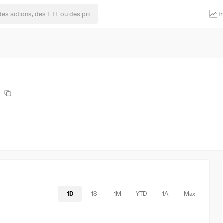
I
1D
1S
1M
YTD
1A
Max