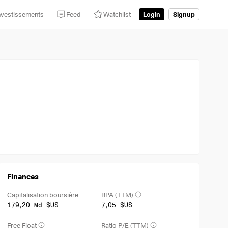
nvestissements
Feed
Watchlist
Login
Signup
Finances
Capitalisation boursière
BPA (TTM)
179,20 Md $US
7,05 $US
Free Float
Ratio P/E (TTM)