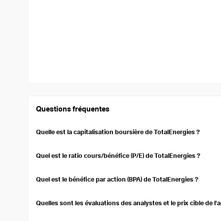
Questions fréquentes
Quelle est la capitalisation boursière de TotalEnergies ?
La capitalisation boursière de TotalEnergies est de 179,20 Md $US
le marché d'une société cotée en bourse. Elle est calculée en multi
Quel est le ratio cours/bénéfice (P/E) de TotalEnergies ?
circulation.
Le ratio cours/bénéfice (TTM) pour TotalEnergies est de 9,89. Ce 
surévaluée ou sous-évaluée par rapport à ses bénéfices.
Quel est le bénéfice par action (BPA) de TotalEnergies ?
TotalEnergies's Earnings Per Share (EPS) over the trailing twelv
on a per-share basis.
Quelles sont les évaluations des analystes et le prix cible de l'
Currently, 23 analysts cover TotalEnergies's stock, with a consen