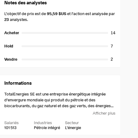
Notes des analystes
L'objectif de prix est de
95,59 $US
et l'action est analysée par
23
analystes.
Acheter
14
Hold
7
Vendre
2
Informations
TotalEnergies SE est une entreprise énergétique intégrée
d'envergure mondiale qui produit du pétrole et des
biocarburants, du gaz naturel et des gaz verts, des énergies
renouvelables et de l'électricité. Elle opère à travers les
Afficher plus
secteurs d'activité suivants : Exploration et production, GNL
Salariés
Industries
Secteur
intégré, électricité intégrée, raffinage et chimie, et marketing et
101 513
Pétrole intégré
L'énergie
services. Le secteur de l'exploration et de la production
englobe les activités d'exploration et de production de