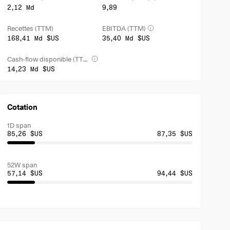
2,12 Md
9,89
Recettes (TTM)
EBITDA (TTM)
168,41 Md $US
35,40 Md $US
Cash-flow disponible (TTM)
14,23 Md $US
Cotation
1D span
85,26 $US
87,35 $US
52W span
57,14 $US
94,44 $US