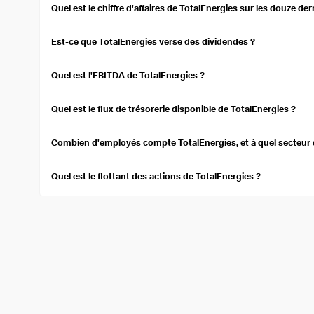
the stock's expected performance.
Quel est le chiffre d'affaires de TotalEnergies sur les douze de
Au cours des douze derniers mois, TotalEnergies a déclaré un 
Est-ce que TotalEnergies verse des dividendes ?
Oui, TotalEnergies verse des dividendes. Le prochain paiement e
Quel est l'EBITDA de TotalEnergies ?
Le bénéfice avant intérêts, impôts et amortissements (EBITDA) 
L'EBITDA mesure la performance financière globale de l'entrepri
Quel est le flux de trésorerie disponible de TotalEnergies ?
TotalEnergies a un flux de trésorerie disponible de 14,23 Md $US.
comptabilisation des sorties de trésorerie destinées à soutenir l
Combien d'employés compte TotalEnergies, et à quel secteur d'
TotalEnergies emploie environ 101 513 personnes. Elle opère dans
intégré.
Quel est le flottant des actions de TotalEnergies ?
Le flottant de TotalEnergies est 2,12 Md. Le flottant fait référen
l'exclusion des actions restreintes.