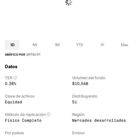
1D
1W
1M
YTD
1Y
Max
GRÁFICO POR
Datos
TER
Volumen del fondo
0.38%
$10.54B
Clase de activos
Distribuyendo
Equidad
Sí
Método de replicación
Región
Físico Completo
Mercados desarrollados
Por países
Emisor