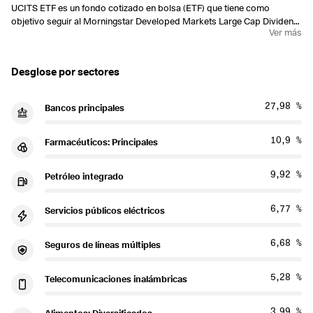
UCITS ETF es un fondo cotizado en bolsa (ETF) que tiene como
objetivo seguir al Morningstar Developed Markets Large Cap Dividend
Ver más
Leaders Index (índice de reinversión bruto) lo más cerca posible.
Desglose por sectores
27,98 %
Bancos principales
10,9 %
Farmacéuticos: Principales
9,92 %
Petróleo integrado
6,77 %
Servicios públicos eléctricos
6,68 %
Seguros de líneas múltiples
5,28 %
Telecomunicaciones inalámbricas
3,99 %