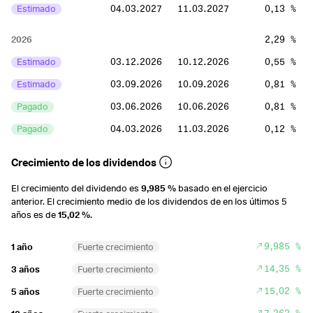
Estimado
04.03.2027
11.03.2027
0,13 %
2026
2,29 %
Estimado
03.12.2026
10.12.2026
0,55 %
Estimado
03.09.2026
10.09.2026
0,81 %
Pagado
03.06.2026
10.06.2026
0,81 %
Pagado
04.03.2026
11.03.2026
0,12 %
2025
2,34 %
Crecimiento de los dividendos
Pagado
03.12.2025
10.12.2025
0,5 %
El crecimiento del dividendo es
9,985 %
basado en el ejercicio
anterior. El crecimiento medio de los dividendos de en los últimos 5
Pagado
03.09.2025
10.09.2025
0,74 %
años es de
15,02 %
.
Pagado
04.06.2025
11.06.2025
0,92 %
9,985 %
1 año
Fuerte crecimiento
Pagado
05.03.2025
12.03.2025
0,17 %
14,35 %
3 años
Fuerte crecimiento
2024
2,34 %
15,02 %
5 años
Fuerte crecimiento
Pagado
04.12.2024
11.12.2024
0,52 %
7,263 %