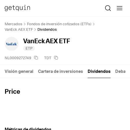
Mercados
Fondos de inversión cotizados (ETFs)
VanEck AEX ETF
Dividendos
VanEck AEX ETF
ETP
NL0009272749
TDT
Visión general
Cartera de inversiones
Dividendos
Debate
Price
Métricas de dividendos