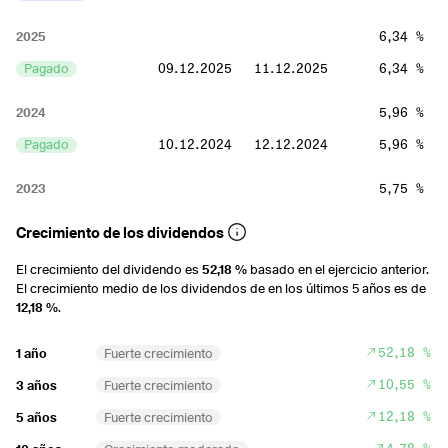
2025
6,34 %
Pagado
09.12.2025
11.12.2025
6,34 %
2024
5,96 %
Pagado
10.12.2024
12.12.2024
5,96 %
2023
5,75 %
Pagado
12.12.2023
15.12.2023
5,75 %
Crecimiento de los dividendos
2022
8,24 %
El crecimiento del dividendo es
52,18 %
basado en el ejercicio anterior.
El crecimiento medio de los dividendos de en los últimos 5 años es de
Pagado
07.12.2022
09.12.2022
0,88 %
12,18 %
.
Pagado
06.07.2022
08.07.2022
7,36 %
52,18 %
1 año
Fuerte crecimiento
2021
4,68 %
10,55 %
3 años
Fuerte crecimiento
Pagado
08.12.2021
10.12.2021
1,22 %
12,18 %
5 años
Fuerte crecimiento
Pagado
07.07.2021
09.07.2021
3,46 %
4,78 %