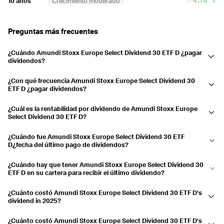
10 años
Crecimiento moderado
2020
5,54 %
Preguntas más frecuentes
Pagado
09.12.2020
11.12.2020
1,69 %
Pagado
08.07.2020
10.07.2020
3,85 %
¿Cuándo Amundi Stoxx Europe Select Dividend 30 ETF D ¿pagar
dividendos?
2019
5,86 %
Amundi Stoxx Europe Select Dividend 30 ETF D Los dividendos de
¿Con qué frecuencia Amundi Stoxx Europe Select Dividend 30
diciembre.
Pagado
11.12.2019
13.12.2019
0,7 %
ETF D ¿pagar dividendos?
Anualmente
Pagado
10.07.2019
12.07.2019
5,16 %
¿Cuál es la rentabilidad por dividendo de Amundi Stoxx Europe
Select Dividend 30 ETF D?
2018
5,13 %
La rentabilidad por dividendo es actualmente de 5,39 % y las
¿Cuándo fue Amundi Stoxx Europe Select Dividend 30 ETF
distribuciones han aumentado un 10,55 % en los últimos 3 años.
Pagado
12.12.2018
14.12.2018
0,95 %
D¿fecha del último pago de dividendos?
El último pago se efectuó el 11.12.2025.
Pagado
11.07.2018
13.07.2018
4,18 %
¿Cuándo hay que tener Amundi Stoxx Europe Select Dividend 30
ETF D en su cartera para recibir el último dividendo?
2017
4,75 %
Si tuvieras Amundi Stoxx Europe Select Dividend 30 ETF D en su
¿Cuánto costó Amundi Stoxx Europe Select Dividend 30 ETF D's
Pagado
13.12.2017
15.12.2017
0,68 %
cuenta de valores el 09.12.2025...usted recibió la distribución.
dividend in 2025?
Pagado
12.07.2017
14.07.2017
4,07 %
Amundi Stoxx Europe Select Dividend 30 ETF D pagó un dividendo de
¿Cuánto costó Amundi Stoxx Europe Select Dividend 30 ETF D's
1,561 US$ en 2025.