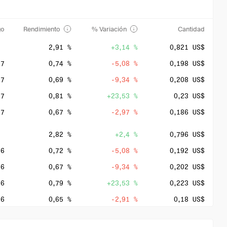
go
Rendimiento
% Variación
Cantidad
2,91 %
+3,14 %
0,821 US$
27
0,74 %
-5,08 %
0,198 US$
27
0,69 %
-9,34 %
0,208 US$
27
0,81 %
+23,53 %
0,23 US$
27
0,67 %
-2,97 %
0,186 US$
2,82 %
+2,4 %
0,796 US$
26
0,72 %
-5,08 %
0,192 US$
26
0,67 %
-9,34 %
0,202 US$
26
0,79 %
+23,53 %
0,223 US$
26
0,65 %
-2,91 %
0,18 US$
3 %
+2,95 %
0,777 US$