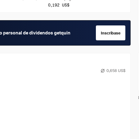
0,192 US$
io personal de dividendos getquin
Inscríbase
0,658 US$