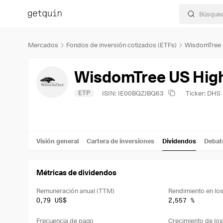
Mercados
Fondos de inversión cotizados (ETFs)
WisdomTree 
WisdomTree US High
ETP
ISIN: IE00BQZJBQ63
Ticker: DHS
Visión general
Cartera de inversiones
Dividendos
Debat
Métricas de dividendos
Remuneración anual (TTM)
0,79 US$
2,557 %
Frecuencia de pago
Crecimiento de los