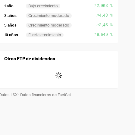
2,953 %
1 año
Bajo crecimiento
4,43 %
3 años
Crecimiento moderado
3,46 %
5 años
Crecimiento moderado
6,549 %
10 años
Fuerte crecimiento
Otros ETP de dividendos
Datos LSX
·
Datos financieros de FactSet