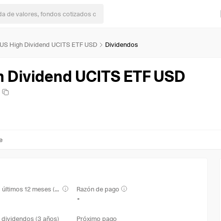
US High Dividend UCITS ETF USD
Dividendos
 Dividend UCITS ETF USD
e
Rendimiento en los últimos 12 meses (TTM)
Razón de pago
-
 dividendos (3 años)
Próximo pago