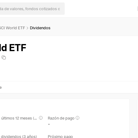
SCI World ETF
Dividendos
ld ETF
e
Rendimiento en los últimos 12 meses (TTM)
Razón de pago
-
 dividendos (3 años)
Próximo pago