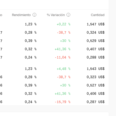
go
Rendimiento
% Variación
Cantidad
1,23 %
+0,22 %
1,547 US$
27
0,28 %
-38,7 %
0,324 US$
27
0,39 %
+30 %
0,529 US$
27
0,32 %
+41,36 %
0,407 US$
27
0,24 %
-11,04 %
0,288 US$
1,23 %
+4,48 %
1,543 US$
26
0,28 %
-38,7 %
0,323 US$
26
0,39 %
+30 %
0,527 US$
26
0,32 %
+41,36 %
0,406 US$
26
0,24 %
-15,79 %
0,287 US$
1,36 %
-13,59 %
1,477 US$