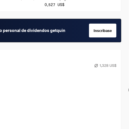
0,527 US$
io personal de dividendos getquin
Inscríbase
1,328 US$