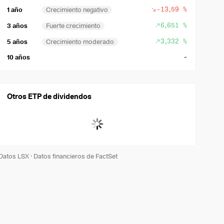
-13,59 %
1 año
Crecimiento negativo
6,651 %
3 años
Fuerte crecimiento
3,332 %
5 años
Crecimiento moderado
-
10 años
Otros ETP de dividendos
Datos LSX
·
Datos financieros de FactSet