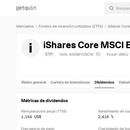
Mercados
Fondos de inversión cotizados (ETFs)
iShares Cor
iShares Core MSCI 
ETP
ISIN: IE00B1YZSC51
Ticker: IMEU
Visión general
Cartera de inversiones
Dividendos
Debat
Métricas de dividendos
Remuneración anual (TTM)
1,154 US$
2,416 %
Frecuencia de pago
Crecimiento de los