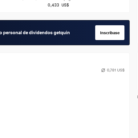
0,433 US$
io personal de dividendos getquin
Inscríbase
0,781 US$