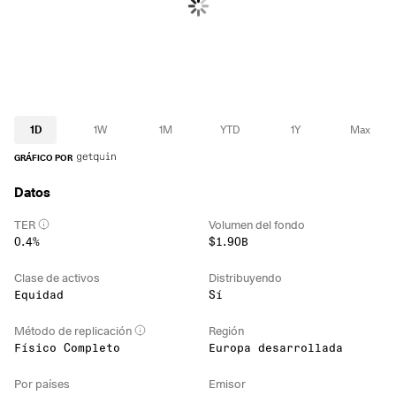
1D
1W
1M
YTD
1Y
Max
GRÁFICO POR
Datos
TER
Volumen del fondo
0.4%
$1.90B
Clase de activos
Distribuyendo
Equidad
Sí
Método de replicación
Región
Físico Completo
Europa desarrollada
Por países
Emisor