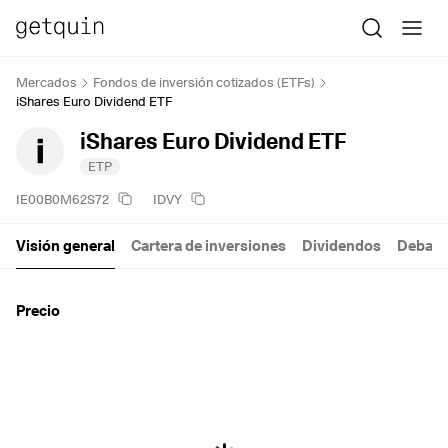
Mercados
Fondos de inversión cotizados (ETFs)
iShares Euro Dividend ETF
iShares Euro Dividend ETF
ETP
IE00B0M62S72
IDVY
Visión general
Cartera de inversiones
Dividendos
Debate
Precio