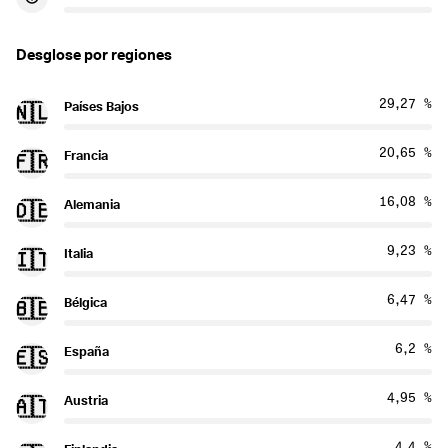
Desglose por regiones
29,27 %
Países Bajos
🇳🇱
20,65 %
Francia
🇫🇷
16,08 %
Alemania
🇩🇪
9,23 %
Italia
🇮🇹
6,47 %
Bélgica
🇧🇪
6,2 %
España
🇪🇸
4,95 %
Austria
🇦🇹
4,4 %