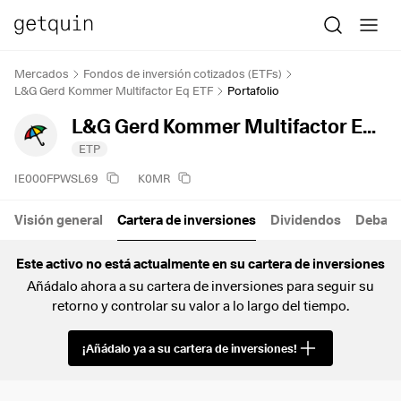
Mercados
Fondos de inversión cotizados (ETFs)
L&G Gerd Kommer Multifactor Eq ETF
Portafolio
L&G Gerd Kommer Multifactor Eq ETF
ETP
IE000FPWSL69
K0MR
Visión general
Cartera de inversiones
Dividendos
Debate
Este activo no está actualmente en su cartera de inversiones
Añádalo ahora a su cartera de inversiones para seguir su
retorno y controlar su valor a lo largo del tiempo.
¡Añádalo ya a su cartera de inversiones!