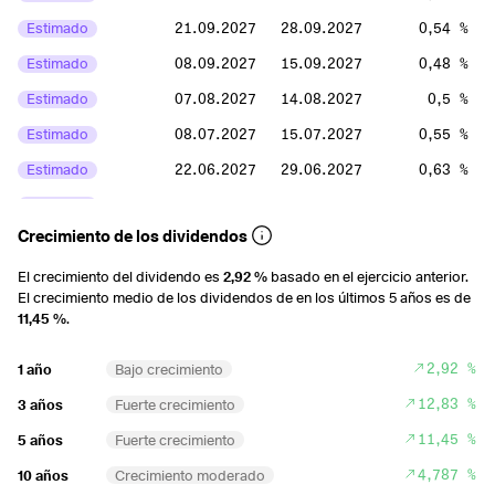
Estimado
21.09.2027
28.09.2027
0,54 %
Estimado
08.09.2027
15.09.2027
0,48 %
Estimado
07.08.2027
14.08.2027
0,5 %
Estimado
08.07.2027
15.07.2027
0,55 %
Estimado
22.06.2027
29.06.2027
0,63 %
Estimado
08.06.2027
15.06.2027
0,54 %
Crecimiento de los dividendos
Estimado
08.05.2027
15.05.2027
0,49 %
Estimado
08.04.2027
15.04.2027
0,5 %
El crecimiento del dividendo es
2,92 %
basado en el ejercicio anterior.
El crecimiento medio de los dividendos de en los últimos 5 años es de
Estimado
20.03.2027
27.03.2027
0,58 %
11,45 %
.
Estimado
06.03.2027
13.03.2027
0,48 %
2,92 %
1 año
Bajo crecimiento
Estimado
06.02.2027
13.02.2027
0,47 %
12,83 %
3 años
Fuerte crecimiento
Estimado
08.01.2027
15.01.2027
0,46 %
11,45 %
5 años
Fuerte crecimiento
2026
7,68 %
4,787 %
10 años
Crecimiento moderado