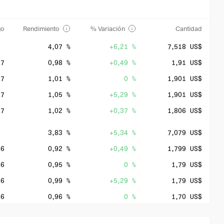
go
Rendimiento
% Variación
Cantidad
4,07 %
+6,21 %
7,518 US$
27
0,98 %
+0,49 %
1,91 US$
27
1,01 %
0 %
1,901 US$
27
1,05 %
+5,29 %
1,901 US$
27
1,02 %
+0,37 %
1,806 US$
3,83 %
+5,34 %
7,079 US$
26
0,92 %
+0,49 %
1,799 US$
26
0,95 %
0 %
1,79 US$
26
0,99 %
+5,29 %
1,79 US$
26
0,96 %
0 %
1,70 US$
3,36 %
+2,44 %
6,72 US$