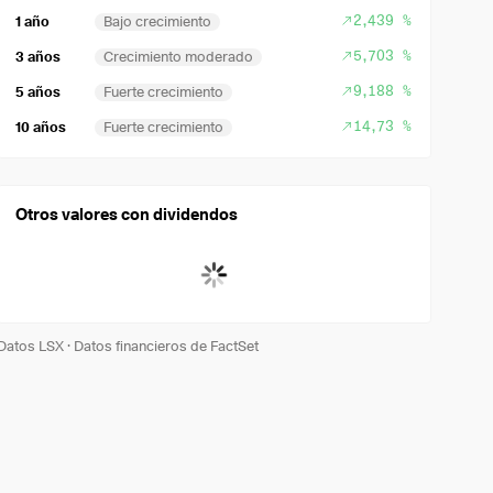
2,439 %
1 año
Bajo crecimiento
5,703 %
3 años
Crecimiento moderado
9,188 %
5 años
Fuerte crecimiento
14,73 %
10 años
Fuerte crecimiento
Otros valores con dividendos
Datos LSX
·
Datos financieros de FactSet