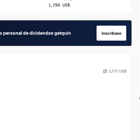
1,799 US$
io personal de dividendos getquin
Inscríbase
2,571 US$