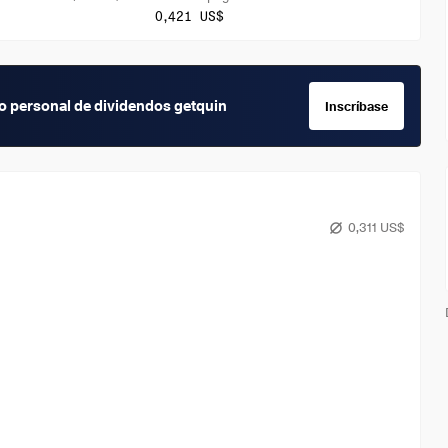
0,421 US$
io personal de dividendos getquin
Inscríbase
0,311 US$