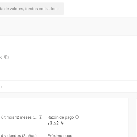
R
e
Rendimiento en los últimos 12 meses (TTM)
Razón de pago
73,52 %
 dividendos (3 años)
Próximo pago