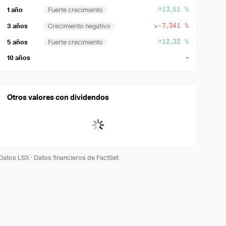
13,51 %
1 año
Fuerte crecimiento
-7,341 %
3 años
Crecimiento negativo
12,32 %
5 años
Fuerte crecimiento
-
10 años
Otros valores con dividendos
Datos LSX
·
Datos financieros de FactSet