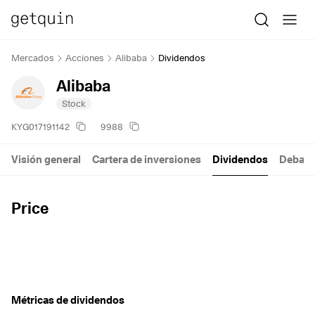
Mercados
Acciones
Alibaba
Dividendos
Alibaba
Stock
KYG017191142
9988
Visión general
Cartera de inversiones
Dividendos
Debate
Price
Métricas de dividendos