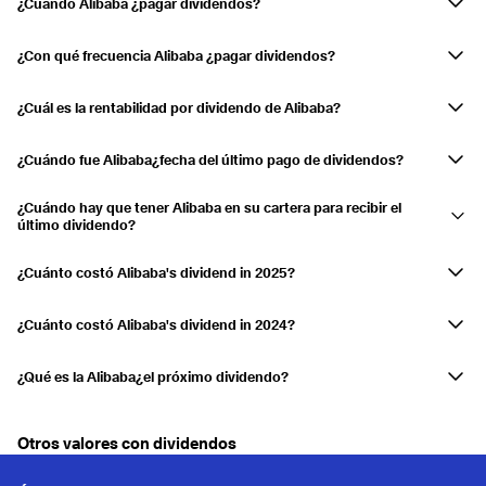
¿Cuándo Alibaba ¿pagar dividendos?
Alibaba Los dividendos de julio.
¿Con qué frecuencia Alibaba ¿pagar dividendos?
Anualmente
¿Cuál es la rentabilidad por dividendo de Alibaba?
La rentabilidad por dividendo es actualmente de 0,81 %
¿Cuándo fue Alibaba¿fecha del último pago de dividendos?
El último pago se efectuó el 06.07.2026.
¿Cuándo hay que tener Alibaba en su cartera para recibir el
último dividendo?
Si tuvieras Alibaba en su cuenta de valores el 10.06.2026...usted
recibió la distribución.
¿Cuánto costó Alibaba's dividend in 2025?
Alibaba pagó un dividendo de 0,25 US$ en 2025.
¿Cuánto costó Alibaba's dividend in 2024?
Alibaba pagó un dividendo de 0,333 US$ en 2024.
¿Qué es la Alibaba¿el próximo dividendo?
Alibaba aún no ha anunciado el próximo pago de dividendos.
Otros valores con dividendos