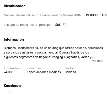
Identificador
DE000SHL10
Número de Identificación Internacional de Valores (ISIN)
SHL
Teletipo de bolsa (ticker) principal
Información
Siemens Healthineers AG es un holding que ofrece equipos, soluciones
y servicios sanitarios a escala mundial. Opera a través de los
siguientes segmentos de negocio: Imaging, Diagnotics, Varian y
Ver más
Advanced Therapies. El segmento de Imagen proporciona productos,
servicios y soluciones de imagen, así como ofertas digitales. El
Empleados
Industrias
Sector
segmento de Diagnóstico proporciona una amplia gama de
74.000
Especialidades médicas
Sanidad
aplicaciones de pruebas, en las áreas de laboratorio, punto de
atención y diagnóstico molecular. El segmento Varian ofrece
tecnologías innovadoras y multimodales para el tratamiento del cáncer
Knockouts
basadas en la imagen avanzada integrada, junto con soluciones y
Largo
Corto
servicios para los departamentos de oncología de hospitales y
clínicas de todo el mundo. El segmento de Terapias Avanzadas
consiste en productos, servicios y soluciones integrados en múltiples
campos clínicos utilizados en el tratamiento de enfermedades.