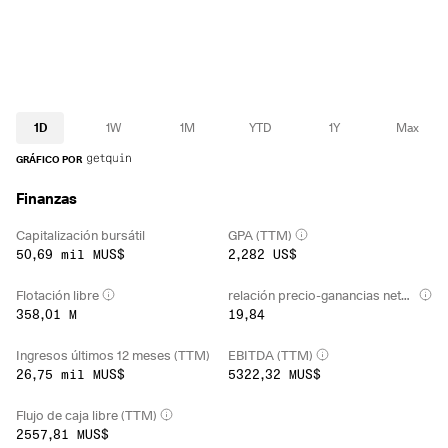
1D
1W
1M
YTD
1Y
Max
GRÁFICO POR
Finanzas
Capitalización bursátil
GPA (TTM)
50,69 mil MUS$
2,282 US$
Flotación libre
relación precio-ganancias netas (TTM)
358,01 M
19,84
Ingresos últimos 12 meses (TTM)
EBITDA (TTM)
26,75 mil MUS$
5322,32 MUS$
Flujo de caja libre (TTM)
2557,81 MUS$