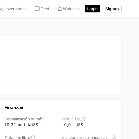
Inversiones
Feed
Watchlist
Login
Signup
Finanzas
Capitalización bursátil
GPA (TTM)
10,32 mil MUS$
10,01 US$
Flotación libre
relación precio-ganancias netas (TTM)