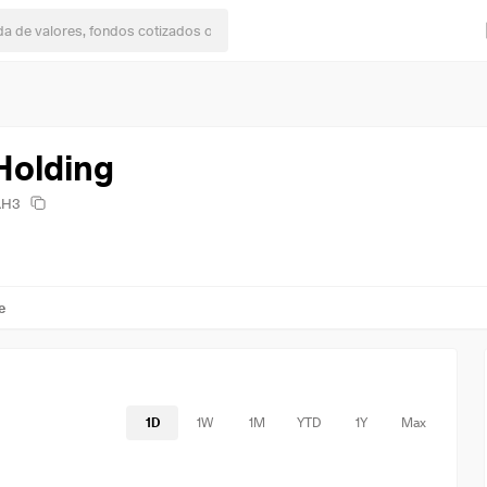
Holding
AH3
e
1D
1W
1M
YTD
1Y
Max