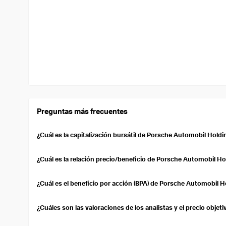
Preguntas más frecuentes
¿Cuál es la capitalización bursátil de Porsche Automobil Holdi
La capitalización bursátil de Porsche Automobil Holding es de 10
de mercado de una empresa que cotiza en bolsa. Se calcula multi
¿Cuál es la relación precio/beneficio de Porsche Automobil H
acciones en circulación.
La relación precio/beneficio (TTM) de Porsche Automobil Holding
acción está sobrevalorada o infravalorada en comparación con 
¿Cuál es el beneficio por acción (BPA) de Porsche Automobil H
Porsche Automobil Holding's Earnings Per Share (EPS) over the t
company's profitability on a per-share basis.
¿Cuáles son las valoraciones de los analistas y el precio obje
Currently, 7 analysts cover Porsche Automobil Holding's stock, 