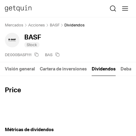
Mercados
Acciones
BASF
Dividendos
BASF
Stock
DE000BASF111
BAS
Visión general
Cartera de inversiones
Dividendos
Debate
Price
Métricas de dividendos