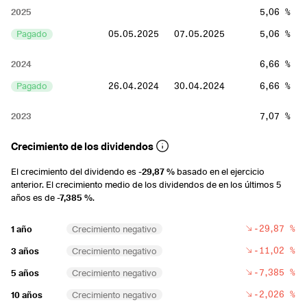
2025
5,06 %
Pagado
05.05.2025
07.05.2025
5,06 %
2024
6,66 %
Pagado
26.04.2024
30.04.2024
6,66 %
2023
7,07 %
Pagado
28.04.2023
03.05.2023
7,07 %
Crecimiento de los dividendos
2022
6,71 %
El crecimiento del dividendo es
-29,87 %
basado en el ejercicio
anterior. El crecimiento medio de los dividendos de en los últimos 5
Pagado
02.05.2022
04.05.2022
6,71 %
años es de
-7,385 %
.
2021
4,69 %
-29,87 %
1 año
Crecimiento negativo
Pagado
30.04.2021
04.05.2021
4,69 %
-11,02 %
3 años
Crecimiento negativo
-7,385 %
2020
6,44 %
5 años
Crecimiento negativo
-2,026 %
Pagado
19.06.2020
23.06.2020
6,44 %
10 años
Crecimiento negativo