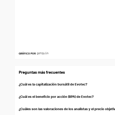
GRÁFICO POR
Preguntas más frecuentes
¿Cuál es la capitalización bursátil de Evotec?
La capitalización bursátil de Evotec es de 706,06 MUS$. La capi
empresa que cotiza en bolsa. Se calcula multiplicando el precio 
¿Cuál es el beneficio por acción (BPA) de Evotec?
Evotec's Earnings Per Share (EPS) over the trailing twelve month
per-share basis.
¿Cuáles son las valoraciones de los analistas y el precio objet