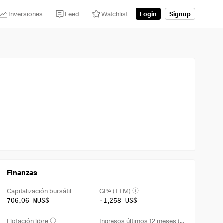
Inversiones
Feed
Watchlist
Login
Signup
Finanzas
Capitalización bursátil
GPA (TTM)
706,06 MUS$
-1,258 US$
Flotación libre
Ingresos últimos 12 meses (TTM)