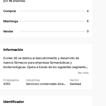
por
10
analistas.
Comprar
4
Mantenga
6
Vender
0
Información
Evotec SE se dedica al descubrimiento y desarrollo de
nuevos fármacos para empresas farmacéuticas y
biotecnológicas. Opera a través de los siguientes segmentos:
EVT Execute y EVT Innovate. El segmento EVT Execute
Ver más
proporciona soluciones independientes o integradas de
Empleados
Industrias
Sector
descubrimiento de fármacos para colaboradores objetivos y
4553
Servicios comerciales diversos
Sanidad
programadores sobre la base típica de honorarios por
servicio o a través de una variedad de estructuras
comerciales, que pueden incluir componentes basados en el
rendimiento, como hitos y regalías. EVT Innovate desarrolla
Identificador
proyectos, activos y plataformas de descubrimiento de