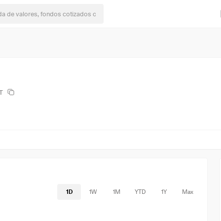
T
1D
1W
1M
YTD
1Y
Max