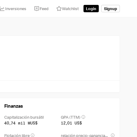
Inversiones
Feed
Watchlist
Login
Signup
Finanzas
Capitalización bursátil
GPA (TTM)
40,74 mil MUS$
12,01 US$
Flotación libre
relación precio-ganancias netas (TTM)