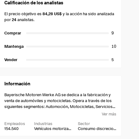
Calificación de los analistas
El precio objetivo es
84,28 US$
y la acción ha sido analizada
por
24
analistas.
Comprar
9
Mantenga
10
Vender
5
Información
Bayerische Motoren Werke AG se dedica a la fabricación y
venta de automóviles y motocicletas. Opera a través de los
siguientes segmentos: Automoción, Motocicletas, Servicios
Financieros y Otras Entidades. El segmento de Automoción
Ver más
desarrolla, fabrica, ensambla y vende automóviles y
Empleados
Industrias
Sector
vehículos todoterreno, bajo las siguientes marcas: BMW,
154.540
Vehículos motorizados
Consumo discrecional
MINI y Rolls-Royce, así como recambios y accesorios. El
segmento de Motocicletas se centra en el segmento