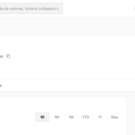
MW
e
1D
1W
1M
YTD
1Y
Max