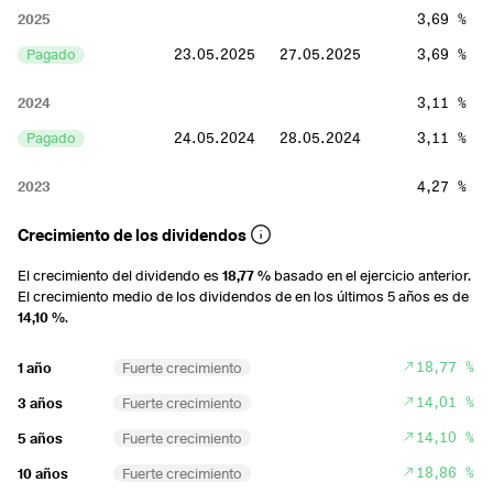
2025
3,69 %
Pagado
23.05.2025
27.05.2025
3,69 %
2024
3,11 %
Pagado
24.05.2024
28.05.2024
3,11 %
2023
4,27 %
Pagado
26.05.2023
31.05.2023
4,27 %
Crecimiento de los dividendos
2022
3,14 %
El crecimiento del dividendo es
18,77 %
basado en el ejercicio anterior.
El crecimiento medio de los dividendos de en los últimos 5 años es de
Pagado
30.05.2022
01.06.2022
3,14 %
14,10 %
.
2021
1,86 %
18,77 %
1 año
Fuerte crecimiento
Pagado
17.05.2021
19.05.2021
1,86 %
14,01 %
3 años
Fuerte crecimiento
14,10 %
2020
2,57 %
5 años
Fuerte crecimiento
18,86 %
Pagado
15.05.2020
19.05.2020
2,57 %
10 años
Fuerte crecimiento