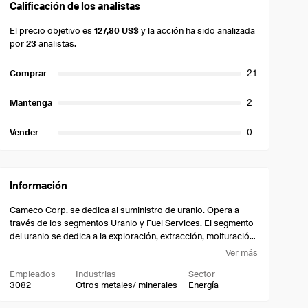
Calificación de los analistas
El precio objetivo es
127,80 US$
y la acción ha sido analizada
por
23
analistas.
Comprar
21
Mantenga
2
Vender
0
Información
Cameco Corp. se dedica al suministro de uranio. Opera a
través de los segmentos Uranio y Fuel Services. El segmento
del uranio se dedica a la exploración, extracción, molturación,
compra y venta de concentrado de uranio. El segmento de
Ver más
Servicios de Combustible se ocupa del refinado, conversión
Empleados
Industrias
Sector
y fabricación de concentrado de uranio y de la compraventa
3082
Otros metales/ minerales
Energía
de servicios de conversión. La empresa se fundó en 1988 y
tiene su sede en Saskatoon (Canadá).