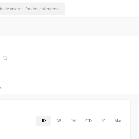
e
1D
1W
1M
YTD
1Y
Max