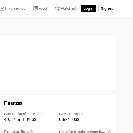
Inversiones
Feed
Watchlist
Login
Signup
Finanzas
Capitalización bursátil
GPA (TTM)
40,97 mil MUS$
0,581 US$
Flotación libre
relación precio-ganancias netas (TTM)