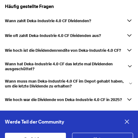
Häufig gestellte Fragen
Wann zahlt Deka-Industrie 4.0 CF Dividenden?
Deka-Industrie 4.0 CF zahlt im Februar Dividenden aus.
Wie oft zahlt Deka-Industrie 4.0 CF Dividenden aus?
Jährlich
Wie hoch ist die Dividendenrendite von Deka-Industrie 4.0 CF?
Die Dividendenrendite beträgt derzeit 2,03 %
Wann hat Deka-Industrie 4.0 CF das letzte mal Dividenden
ausgeschüttet?
Die letzte Ausschüttung erfolgte am 11.02.2026.
Wann muss man Deka-Industrie 4.0 CF im Depot gehabt haben,
um die letzte Dividende zu erhalten?
Hätte man Deka-Industrie 4.0 CF am 11.02.2026 im Depot gehabt, hätte
man die Ausschüttung erhalten.
Wie hoch war die Dividende von Deka-Industrie 4.0 CF in 2025?
Deka-Industrie 4.0 CF schüttete eine Dividende von 4,403 $ in 2025
aus.
Wie hoch war die Dividende von Deka-Industrie 4.0 CF in 2024?
Werde Teil der Community
Deka-Industrie 4.0 CF schüttete eine Dividende von 3,462 $ in 2024
aus.
Wie hoch ist die nächste Dividende von Deka-Industrie 4.0 CF?
Deka-Industrie 4.0 CF hat noch keine nächste Dividendenausschüttung