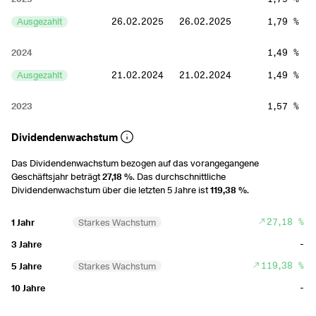
Ausgezahlt
26.02.2025
26.02.2025
1,79 %
2024
1,49 %
Ausgezahlt
21.02.2024
21.02.2024
1,49 %
2023
1,57 %
Ausgezahlt
10.02.2023
10.02.2023
1,57 %
Dividendenwachstum
2020
0,05 %
Das Dividendenwachstum bezogen auf das vorangegangene
Geschäftsjahr beträgt
27,18 %
. Das durchschnittliche
Ausgezahlt
14.02.2020
14.02.2020
0,05 %
Dividendenwachstum über die letzten 5 Jahre ist
119,38 %
.
2019
0,33 %
27,18 %
1 Jahr
Starkes Wachstum
Ausgezahlt
15.02.2019
15.02.2019
0,33 %
-
3 Jahre
119,38 %
5 Jahre
Starkes Wachstum
2018
0,56 %
-
10 Jahre
Ausgezahlt
07.09.2018
07.09.2018
0,56 %