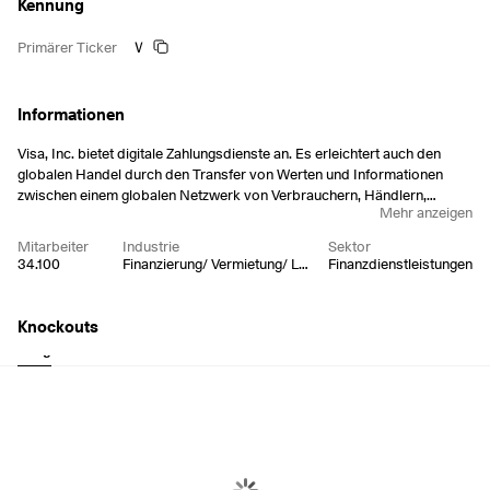
Kennung
V
Primärer Ticker
Informationen
Visa, Inc. bietet digitale Zahlungsdienste an. Es erleichtert auch den
globalen Handel durch den Transfer von Werten und Informationen
zwischen einem globalen Netzwerk von Verbrauchern, Händlern,
Mehr anzeigen
Finanzinstituten, Unternehmen, strategischen Partnern und staatlichen
Stellen. Das Unternehmen bietet Debitkarten, Kreditkarten, Prepaid-
Mitarbeiter
Industrie
Sektor
Produkte, kommerzielle Zahlungslösungen und globale Geldautomaten
34.100
Finanzierung/ Vermietung/ Leasing
Finanzdienstleistungen
an. Das Unternehmen wurde 1958 von Dee Hock gegründet und hat
seinen Hauptsitz in San Francisco, Kalifornien.
Knockouts
Long
Short