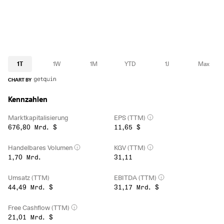
1T
1W
1M
YTD
1J
Max
CHART BY
Kennzahlen
Marktkapitalisierung
EPS (TTM)
676,80 Mrd. $
11,65 $
Handelbares Volumen
KGV (TTM)
1,70 Mrd.
31,11
Umsatz (TTM)
EBITDA (TTM)
44,49 Mrd. $
31,17 Mrd. $
Free Cashflow (TTM)
21,01 Mrd. $