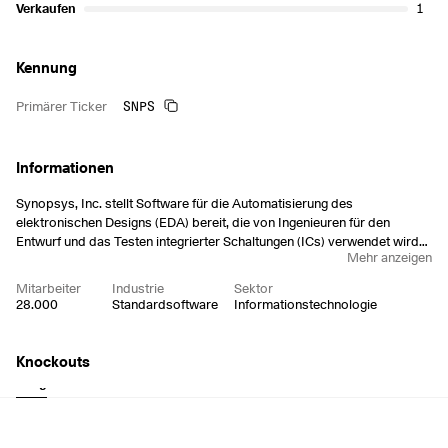
Verkaufen
1
Kennung
SNPS
Primärer Ticker
Informationen
Synopsys, Inc. stellt Software für die Automatisierung des
elektronischen Designs (EDA) bereit, die von Ingenieuren für den
Entwurf und das Testen integrierter Schaltungen (ICs) verwendet wird.
Mehr anzeigen
Es bietet auch Produkte für geistiges Eigentum (IP) im Halbleiterbereich
an. Das Unternehmen ist in den folgenden Segmenten tätig:
Mitarbeiter
Industrie
Sektor
Entwurfsautomatisierung, Entwurfs-IP und Softwareintegrität. Das
28.000
Standardsoftware
Informationstechnologie
Segment Design Automation umfasst Siliziumdesign,
Verifikationsprodukte und -dienstleistungen,
Systemintegrationsprodukte und -dienstleistungen, digitale,
Knockouts
kundenspezifische und FPGA-IC-Designsoftware, Verifikationssoftware
Long
Short
und -hardwareprodukte sowie Fertigungssoftwareprodukte. Das
Segment Softwareintegrität umfasst eine Lösung für die Integration von
Sicherheits- und Konformitätstests in den Lebenszyklus der