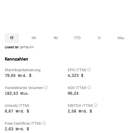
1T
1W
1M
YTD
1J
Max
CHART BY
Kennzahlen
Marktkapitalisierung
EPS (TTM)
79,65 Mrd. $
4,323 $
Handelbares Volumen
KGV (TTM)
182,53 Mio.
96,24
Umsatz (TTM)
EBITDA (TTM)
8,67 Mrd. $
2,58 Mrd. $
Free Cashflow (TTM)
2,63 Mrd. $