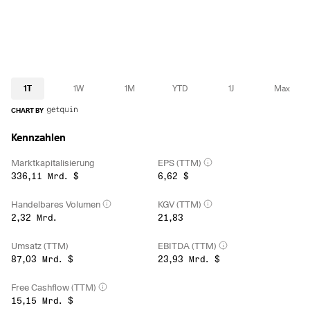
1T
1W
1M
YTD
1J
Max
CHART BY
Kennzahlen
Marktkapitalisierung
EPS (TTM)
336,11 Mrd. $
6,62 $
Handelbares Volumen
KGV (TTM)
2,32 Mrd.
21,83
Umsatz (TTM)
EBITDA (TTM)
87,03 Mrd. $
23,93 Mrd. $
Free Cashflow (TTM)
15,15 Mrd. $