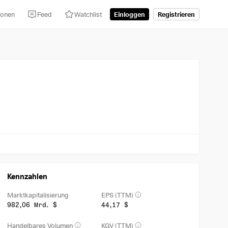
tionen
Feed
Watchlist
Einloggen
Registrieren
Kennzahlen
Marktkapitalisierung
EPS (TTM)
982,06 Mrd. $
44,17 $
Handelbares Volumen
KGV (TTM)