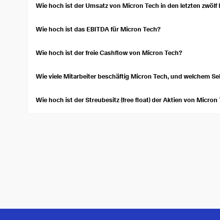
stock's expected performance.
Wie hoch ist der Umsatz von Micron Tech in den letzten zwöl
In den letzten zwölf Monaten verzeichnete Micron Tech einen Um
Wie hoch ist das EBITDA für Micron Tech?
Das Ergebnis vor Zinsen, Steuern, Abschreibungen und Amortisat
68,36 Mrd. $. Das EBITDA misst die finanzielle Gesamtleistung
Wie hoch ist der freie Cashflow von Micron Tech?
Micron Tech hat einen freien Cashflow von 26,17 Mrd. $. Der fre
Mittelabflüsse zur Unterstützung der Geschäftstätigkeit und des
Wie viele Mitarbeiter beschäftig Micron Tech, und welchem S
Micron Tech beschäftigt etwa 53.000 Personen. Es ist dem Sekto
Wie hoch ist der Streubesitz (free float) der Aktien von Micron
Der Streubesitz (free float) von Micron Tech ist 1,12 Mrd.. Der Str
Handel zur Verfügung stehen, mit Ausnahme der Aktien mit Ver