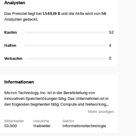
Analysten
Das Preisziel liegt bei
1.549,19 $
und die Aktie wird von
56
Analysten gedeckt.
Kaufen
52
Halten
4
Verkaufen
0
Informationen
Micron Technology, Inc. ist in der Bereitstellung von
innovativen Speicherlösungen tätig. Das Unternehmen ist in
den folgenden Segmenten tätig: Compute and Networking
Business Unit (CNBU), Mobile Business Unit (MBU),
Mehr anzeigen
Embedded Business Unit (EBU) und Storage Business Unit
Mitarbeiter
Industrie
Sektor
(SBU). Das CNBU-Segment umfasst Speicherprodukte und -
53.000
Halbleiter
Informationstechnologie
lösungen, die an Client-, Cloud-Server-, Unternehmens-,
Grafik- und Netzwerkmärkte verkauft werden. Das MBU-