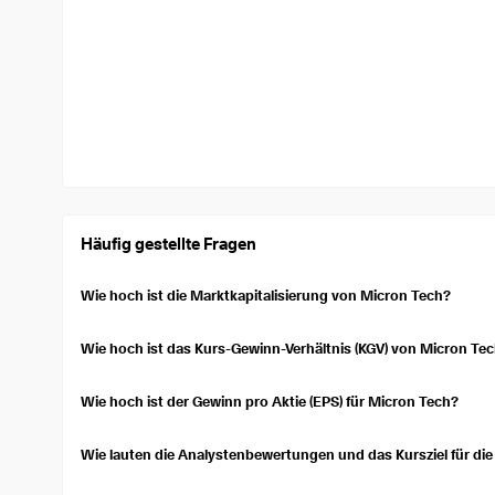
Häufig gestellte Fragen
Wie hoch ist die Marktkapitalisierung von Micron Tech?
Die Marktkapitalisierung von Micron Tech ist 982,06 Mrd. $. Die
öffentlich gehandelten Unternehmens. Sie wird durch Multiplika
Wie hoch ist das Kurs-Gewinn-Verhältnis (KGV) von Micron Te
Aktien berechnet.
Das Kurs-Gewinn-Verhältnis (KGV) (TTM) für Micron Tech ist 19,6
Aktie im Vergleich zu ihren Gewinnen über- oder unterbewertet is
Wie hoch ist der Gewinn pro Aktie (EPS) für Micron Tech?
Micron Tech's Earnings Per Share (EPS) over the trailing twelve 
a per-share basis.
Wie lauten die Analystenbewertungen und das Kursziel für die
Currently, 56 analysts cover Micron Tech's stock, with a consensus