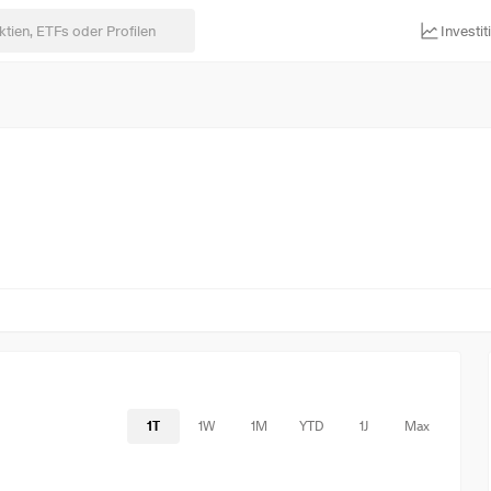
Investi
1T
1W
1M
YTD
1J
Max