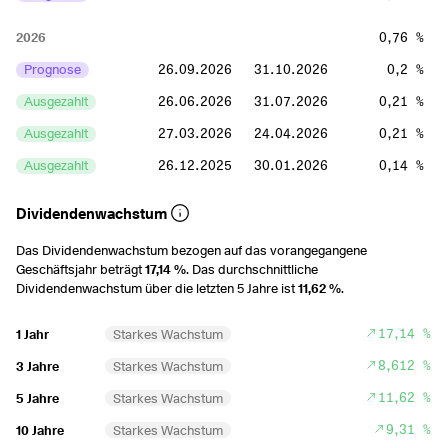
2026
0,76 %
Prognose
26.09.2026
31.10.2026
0,2 %
Ausgezahlt
26.06.2026
31.07.2026
0,21 %
Ausgezahlt
27.03.2026
24.04.2026
0,21 %
Ausgezahlt
26.12.2025
30.01.2026
0,14 %
2025
0,6 %
Dividendenwachstum
Ausgezahlt
26.09.2025
31.10.2025
0,18 %
Das Dividendenwachstum bezogen auf das vorangegangene
Geschäftsjahr beträgt
17,14 %
. Das durchschnittliche
Ausgezahlt
27.06.2025
25.07.2025
0,16 %
Dividendenwachstum über die letzten 5 Jahre ist
11,62 %
.
Ausgezahlt
28.03.2025
25.04.2025
0,15 %
17,14 %
1 Jahr
Starkes Wachstum
Ausgezahlt
27.12.2024
31.01.2025
0,12 %
8,612 %
3 Jahre
Starkes Wachstum
2024
0,42 %
11,62 %
5 Jahre
Starkes Wachstum
Ausgezahlt
27.09.2024
25.10.2024
0,1 %
9,31 %
10 Jahre
Starkes Wachstum
Ausgezahlt
28.06.2024
26.07.2024
0,11 %