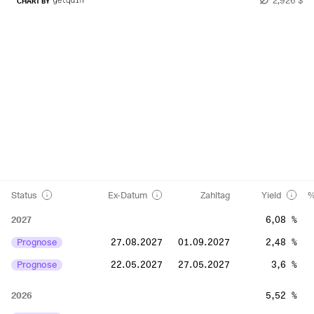
CHART BY
Status
Ex-Datum
Zahltag
Yield
%
2027
6,08 %
Prognose
27.08.2027
01.09.2027
2,48 %
Prognose
22.05.2027
27.05.2027
3,6 %
2026
5,52 %