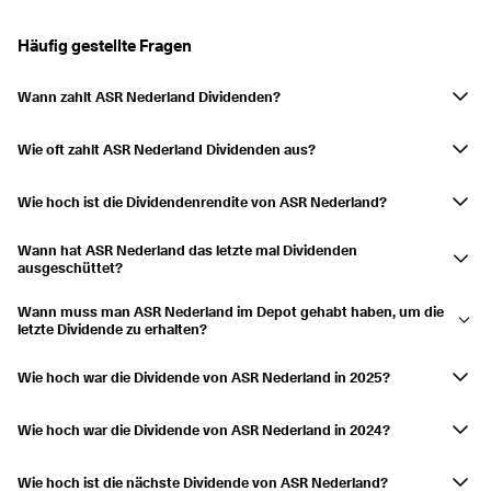
Ausgezahlt
27.05.2022
01.06.2022
3,69 %
Häufig gestellte Fragen
2021
5,69 %
Wann zahlt ASR Nederland Dividenden?
Ausgezahlt
30.08.2021
03.09.2021
2,11 %
ASR Nederland zahlt im Mai und September Dividenden aus.
Ausgezahlt
21.05.2021
26.05.2021
3,58 %
Wie oft zahlt ASR Nederland Dividenden aus?
Alle sechs Monate.
2020
6,52 %
Wie hoch ist die Dividendenrendite von ASR Nederland?
Ausgezahlt
31.08.2020
04.09.2020
6,52 %
Die Dividendenrendite beträgt derzeit 4,85 % und die Ausschüttungen
Wann hat ASR Nederland das letzte mal Dividenden
sind in den letzten 3 Jahren um 11,32 % gestiegen.
ausgeschüttet?
2019
5,32 %
Die letzte Ausschüttung erfolgte am 27.05.2026.
Ausgezahlt
02.09.2019
06.09.2019
2,23 %
Wann muss man ASR Nederland im Depot gehabt haben, um die
letzte Dividende zu erhalten?
Ausgezahlt
24.05.2019
29.05.2019
3,1 %
Hätte man ASR Nederland am 22.05.2026 im Depot gehabt, hätte man
die Ausschüttung erhalten.
Wie hoch war die Dividende von ASR Nederland in 2025?
2018
6,16 %
ASR Nederland schüttete eine Dividende von 3,696 $ in 2025 aus.
Ausgezahlt
03.09.2018
07.09.2018
1,61 %
Wie hoch war die Dividende von ASR Nederland in 2024?
ASR Nederland schüttete eine Dividende von 3,239 $ in 2024 aus.
Ausgezahlt
04.06.2018
07.06.2018
4,55 %
Wie hoch ist die nächste Dividende von ASR Nederland?