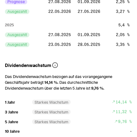
Prognose
27.08.2026
01.09.2026
2,25 %
Ausgezahlt
22.05.2026
27.05.2026
3,27 %
2025
5,4 %
Ausgezahlt
27.08.2025
01.09.2025
2,05 %
Ausgezahlt
23.05.2025
28.05.2025
3,35 %
2024
6,41 %
Dividendenwachstum
Ausgezahlt
28.08.2024
03.09.2024
2,56 %
Das Dividendenwachstum bezogen auf das vorangegangene
Ausgezahlt
31.05.2024
07.06.2024
3,85 %
Geschäftsjahr beträgt
14,14 %
. Das durchschnittliche
Dividendenwachstum über die letzten 5 Jahre ist
9,76 %
.
2023
6,97 %
Ausgezahlt
06.09.2023
12.09.2023
2,68 %
14,14 %
1 Jahr
Starkes Wachstum
Ausgezahlt
02.06.2023
08.06.2023
4,29 %
11,32 %
3 Jahre
Starkes Wachstum
9,76 %
5 Jahre
Starkes Wachstum
2022
6,1 %
-
10 Jahre
Ausgezahlt
31.08.2022
05.09.2022
2,41 %